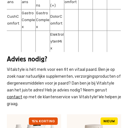
ans
ans
omfort
ns
(+)
Gastro
Gastro
CushC
DolorC
Comple
Comple
omfort
omfort
x
x
Elektrol
ytenMi
x
Advies nodig?
Vitalstyle is hét merk voor een fit en vitaal paard. Ben je op
zoek naar natuurlijke supplementen, verzorgingsproducten of
diergeneesmiddelen voor je paard? Dan ben je bij Vitalstyle
aan het juiste adres! Heb je advies nodig? Neem gerust
contact
op met de klantenservice van Vitalstyle! We helpen je
graag.
15% KORTING
NIEUW