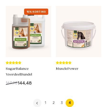
15% KORTING
SugarBalance
MusclePower
VoordeelBundel
144,48
169,98
1
2
3
4