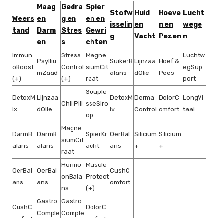
Maag
Gedra
Spier
Stofw
Huid
Hoeve
Lucht
Weers
en
g en
en en
isselin
en
n en
wege
tand
Darm
Stres
Gewri
g
Vacht
Pezen
n
en
s
chten
Immun
Stress
Magne
Luchtw
Psylliu
SuikerB
Lijnzaa
Hoef &
oBoost
Control
siumCit
egSup
mZaad
alans
dOlie
Pees
(+)
(+)
raat
port
Souple
DetoxM
Lijnzaa
DetoxM
Derma
DolorC
LongVi
ChillPill
sseSiro
ix
dOlie
ix
Control
omfort
taal
op
Magne
DarmB
DarmB
SpierKr
OerBal
Silicium
Silicium
siumCit
alans
alans
acht
ans
+
+
raat
Hormo
Muscle
OerBal
OerBal
CushC
onBala
Protect
ans
ans
omfort
ns
(+)
Gastro
Gastro
CushC
DolorC
Comple
Comple