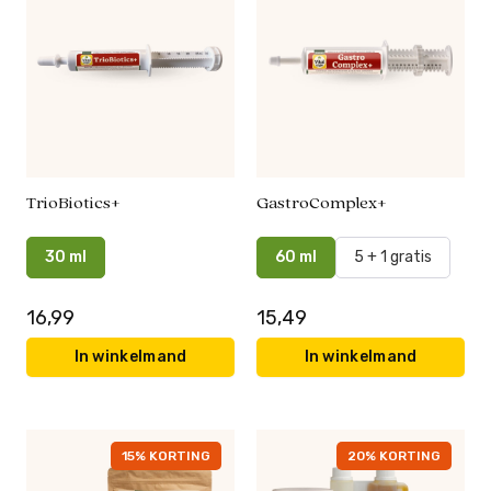
TrioBiotics+
GastroComplex+
30 ml
60 ml
5 + 1 gratis
16,99
15,49
In winkelmand
In winkelmand
15% KORTING
20% KORTING