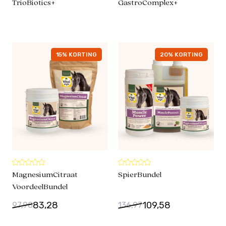
TrioBiotics+
GastroComplex+
15% KORTING
20% KORTING
MagnesiumCitraat
SpierBundel
VoordeelBundel
83,28
109,58
97,98
136,97