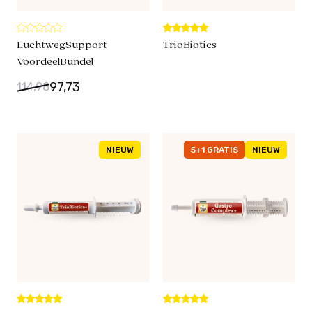
LuchtwegSupport
TrioBiotics
VoordeelBundel
97,73
114,98
NIEUW
5+1 GRATIS
NIEUW