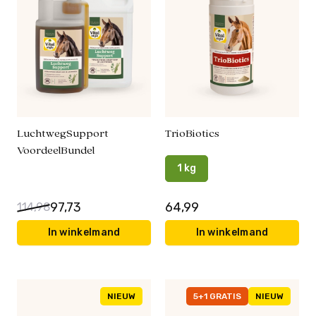
LuchtwegSupport
TrioBiotics
VoordeelBundel
1 kg
97,73
64,99
114,98
In winkelmand
In winkelmand
NIEUW
5+1 GRATIS
NIEUW