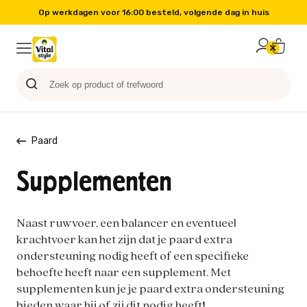
Op werkdagen voor 16:00 besteld, volgende dag in huis
Probeer nu
Paard
Hond
Sale
Blog
Kat
Paard
Supplementen
Naast ruwvoer, een balancer en eventueel
krachtvoer kan het zijn dat je paard extra
ondersteuning nodig heeft of een specifieke
behoefte heeft naar een supplement. Met
supplementen kun je je paard extra ondersteuning
bieden waar hij of zij dit nodig heeft!