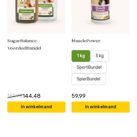
SugarBalance
MusclePower
VoordeelBundel
1 kg
3 kg
SportBundel
SpierBundel
144,48
59,99
169,98
In winkelmand
In winkelmand