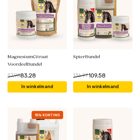
MagnesiumCitraat
SpierBundel
VoordeelBundel
83,28
109,58
97,98
136,97
In winkelmand
In winkelmand
15% KORTING