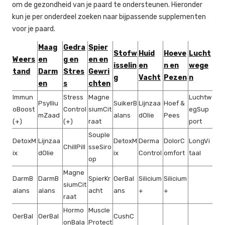
om de gezondheid van je paard te ondersteunen. Hieronder
kun je per onderdeel zoeken naar bijpassende supplementen
voor je paard.
Maag
Gedra
Spier
Stofw
Huid
Hoeve
Lucht
Weers
en
g en
en en
isselin
en
n en
wege
tand
Darm
Stres
Gewri
g
Vacht
Pezen
n
en
s
chten
Immun
Stress
Magne
Luchtw
Psylliu
SuikerB
Lijnzaa
Hoef &
oBoost
Control
siumCit
egSup
mZaad
alans
dOlie
Pees
(+)
(+)
raat
port
Souple
DetoxM
Lijnzaa
DetoxM
Derma
DolorC
LongVi
ChillPill
sseSiro
ix
dOlie
ix
Control
omfort
taal
op
Magne
DarmB
DarmB
SpierKr
OerBal
Silicium
Silicium
siumCit
alans
alans
acht
ans
+
+
raat
Hormo
Muscle
OerBal
OerBal
CushC
onBala
Protect