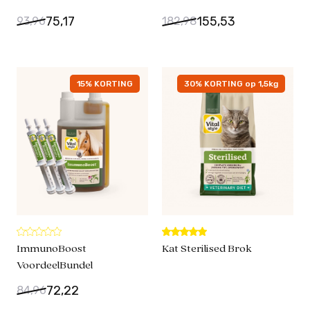
75,17
155,53
93,96
182,98
15% KORTING
30% KORTING op 1,5kg
ImmunoBoost
Kat Sterilised Brok
VoordeelBundel
72,22
84,96