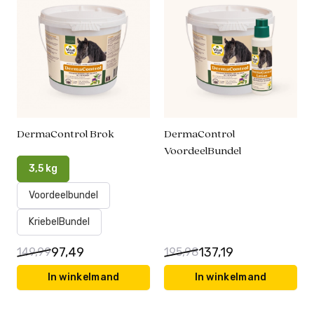
DermaControl Brok
DermaControl
VoordeelBundel
3,5 kg
Voordeelbundel
KriebelBundel
97,49
137,19
149,99
195,98
In winkelmand
In winkelmand