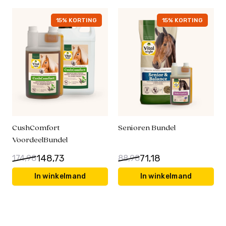
15% KORTING
15% KORTING
CushComfort
Senioren Bundel
VoordeelBundel
148,73
71,18
174,98
88,98
In winkelmand
In winkelmand