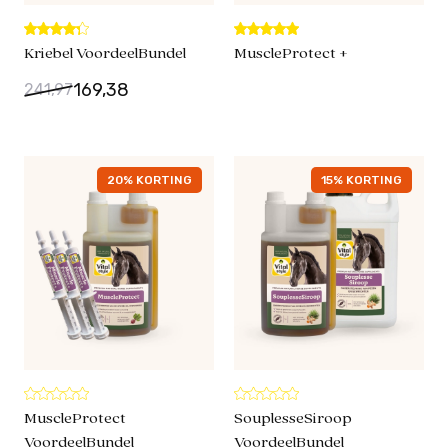
Kriebel VoordeelBundel
MuscleProtect +
169,38
241,97
20% KORTING
15% KORTING
MuscleProtect
SouplesseSiroop
VoordeelBundel
VoordeelBundel