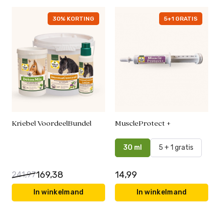
30% KORTING
5+1 GRATIS
Kriebel VoordeelBundel
MuscleProtect +
30 ml
5 + 1 gratis
169,38
14,99
241,97
In winkelmand
In winkelmand