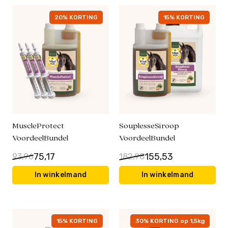
20% KORTING
15% KORTING
MuscleProtect
SouplesseSiroop
VoordeelBundel
VoordeelBundel
75,17
155,53
93,96
182,98
In winkelmand
In winkelmand
15% KORTING
30% KORTING op 1,5kg