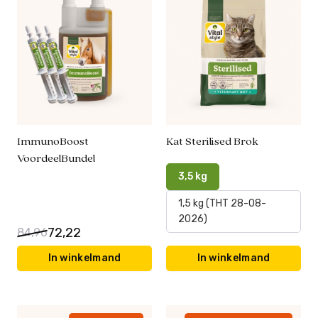
ImmunoBoost
Kat Sterilised Brok
VoordeelBundel
3,5 kg
1,5 kg (THT 28-08-
2026)
72,22
84,96
In winkelmand
In winkelmand