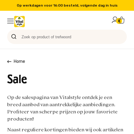
Op werkdagen voor 16:00 besteld, volgende dag in huis
Probeer nu
Paard
Hond
Sale
Blog
Kat
Home
Sale
Op de salespagina van Vitalstyle ontdek je een
breed aanbod van aantrekkelijke aanbiedingen.
Profiteer van scherpe prijzen op jouw favoriete
producten!
Naast reguliere kortingen bieden wij ook artikelen