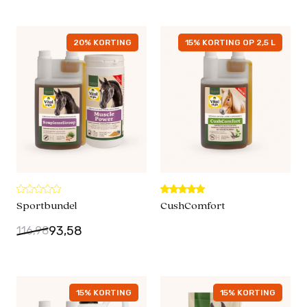
20% KORTING
15% KORTING OP 2,5 L
Sportbundel
CushComfort
93,58
116,98
15% KORTING
15% KORTING