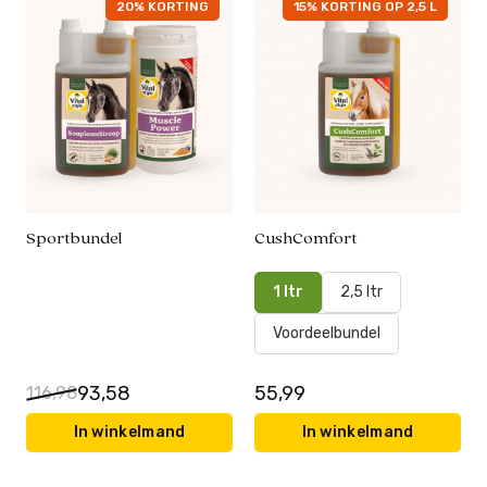
20% KORTING
15% KORTING OP 2,5 L
Sportbundel
CushComfort
1 ltr
2,5 ltr
Voordeelbundel
93,58
55,99
116,98
In winkelmand
In winkelmand