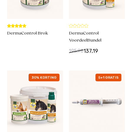
DermaControl Brok
DermaControl
VoordeelBundel
137,19
195,98
30% KORTING
5+1 GRATIS