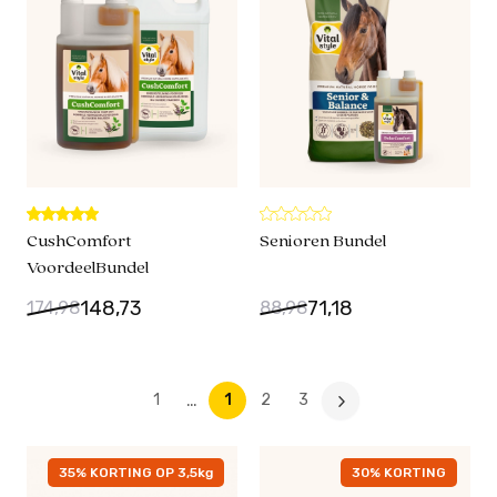
CushComfort
Senioren Bundel
VoordeelBundel
148,73
71,18
174,98
88,98
…
1
1
2
3
35% KORTING OP 3,5kg
30% KORTING