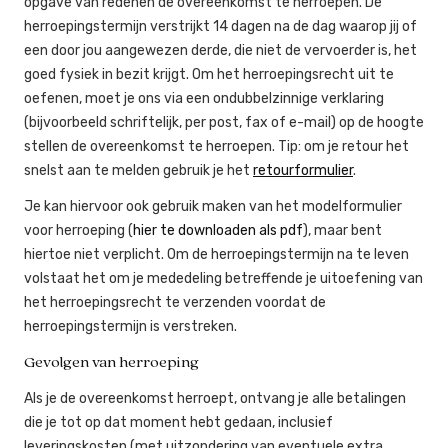
opgave van redenen de overeenkomst te herroepen. De
herroepingstermijn verstrijkt 14 dagen na de dag waarop jij of
een door jou aangewezen derde, die niet de vervoerder is, het
goed fysiek in bezit krijgt. Om het herroepingsrecht uit te
oefenen, moet je ons via een ondubbelzinnige verklaring
(bijvoorbeeld schriftelijk, per post, fax of e-mail) op de hoogte
stellen de overeenkomst te herroepen. Tip: om je retour het
snelst aan te melden gebruik je het
retourformulier
.
Je kan hiervoor ook gebruik maken van het modelformulier
voor herroeping (
hier te downloaden als pdf
), maar bent
hiertoe niet verplicht. Om de herroepingstermijn na te leven
volstaat het om je mededeling betreffende je uitoefening van
het herroepingsrecht te verzenden voordat de
herroepingstermijn is verstreken.
Gevolgen van herroeping
Als je de overeenkomst herroept, ontvang je alle betalingen
die je tot op dat moment hebt gedaan, inclusief
leveringskosten (met uitzondering van eventuele extra