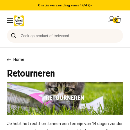
Op werkdagen voor 16:00 besteld, volgende dag in huis
Probeer nu
Paard
Hond
Sale
Blog
Kat
Home
Retourneren
Je hebt het recht om binnen een termijn van 14 dagen zonder