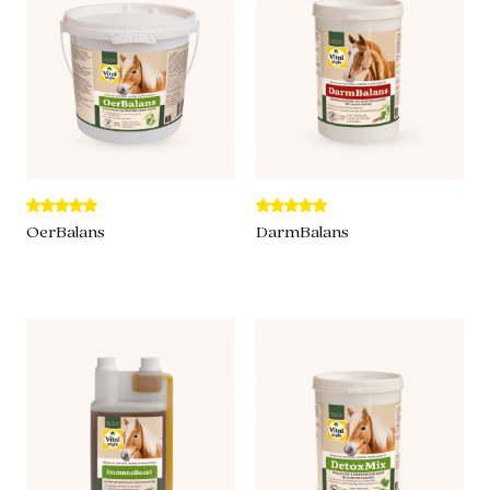
OerBalans
DarmBalans