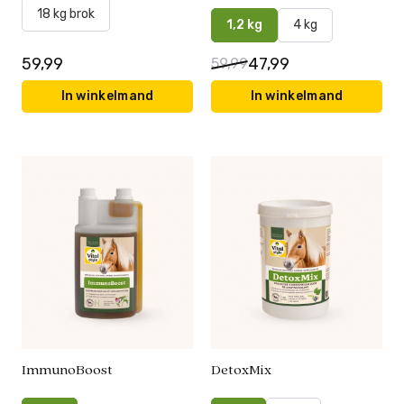
18 kg brok
1,2 kg
4 kg
59,99
47,99
59,99
In winkelmand
In winkelmand
ImmunoBoost
DetoxMix