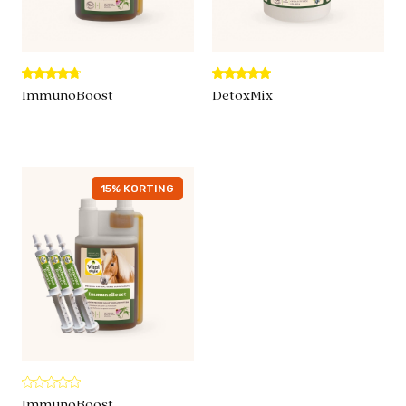
ImmunoBoost
DetoxMix
15% KORTING
ImmunoBoost