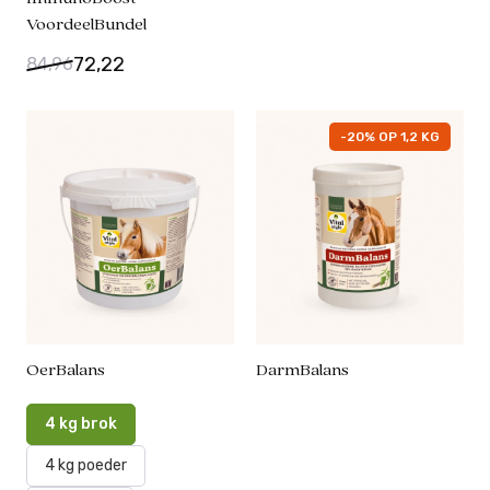
VoordeelBundel
72,22
84,96
-20% OP 1,2 KG
OerBalans
DarmBalans
4 kg brok
4 kg poeder