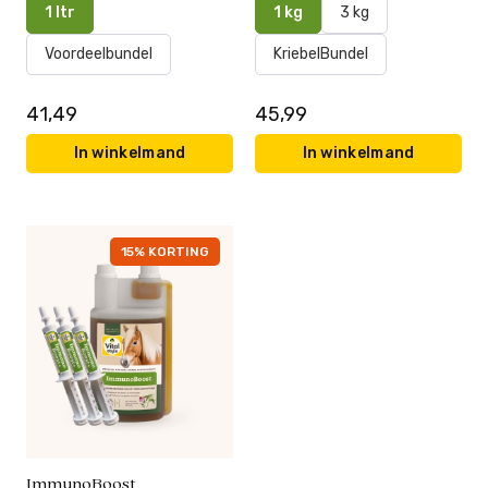
1 ltr
1 kg
3 kg
Voordeelbundel
KriebelBundel
41,49
45,99
In winkelmand
In winkelmand
15% KORTING
ImmunoBoost