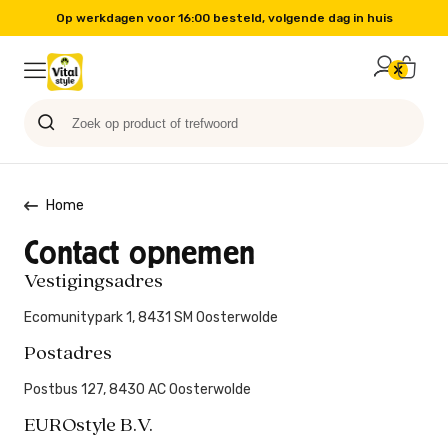
Op werkdagen voor 16:00 besteld, volgende dag in huis
Probeer nu
Paard
Hond
Sale
Blog
Kat
Home
Contact opnemen
Vestigingsadres
Ecomunitypark 1, 8431 SM Oosterwolde
Postadres
Postbus 127, 8430 AC Oosterwolde
EUROstyle B.V.