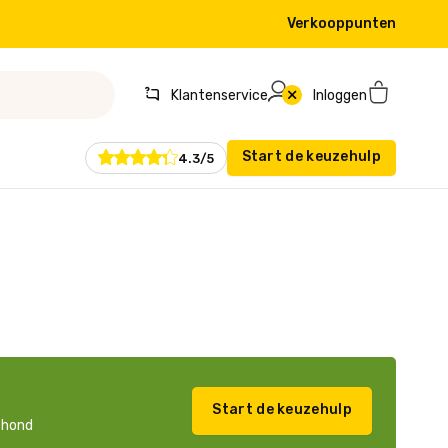
Verkooppunten
Klantenservice
Inloggen
Start de keuzehulp
4.3/5
Start de keuzehulp
w hond