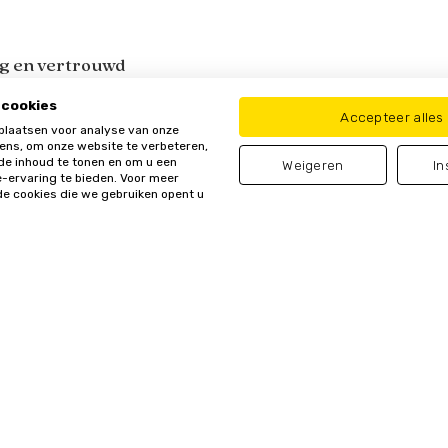
ig en vertrouwd
 cookies
Accepteer alles
plaatsen voor analyse van onze
ns, om onze website te verbeteren,
de inhoud te tonen en om u een
Weigeren
In
-ervaring te bieden. Voor meer
de cookies die we gebruiken opent u
orkeuren