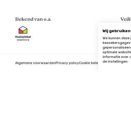
Bekend van o.a.
Veil
Wij gebruiken
We kunnen deze 
bezoekersgegeve
gepersonaliseer
optimale website
informatie over 
de instellingen.
Algemene voorwaarden
Privacy policy
Cookie beleid
Update cookie vo