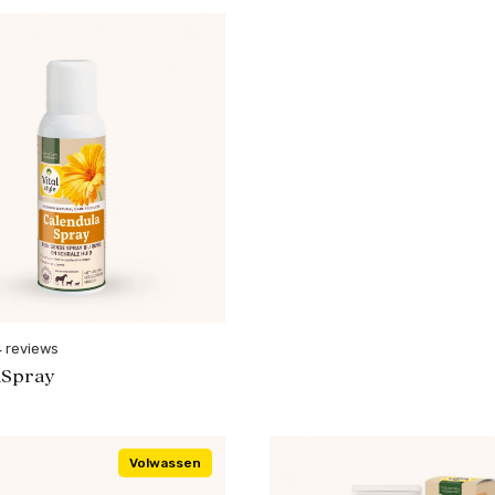
4 reviews
aSpray
Volwassen