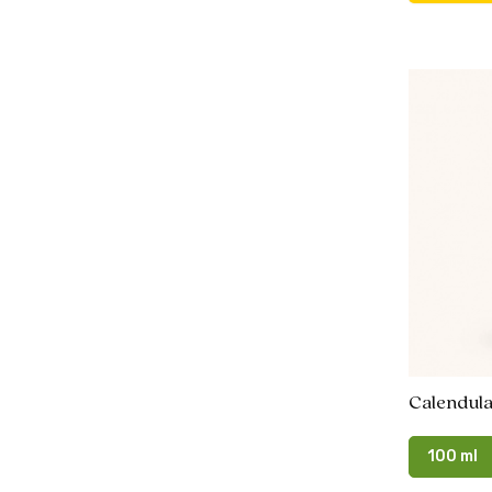
Calendul
100 ml