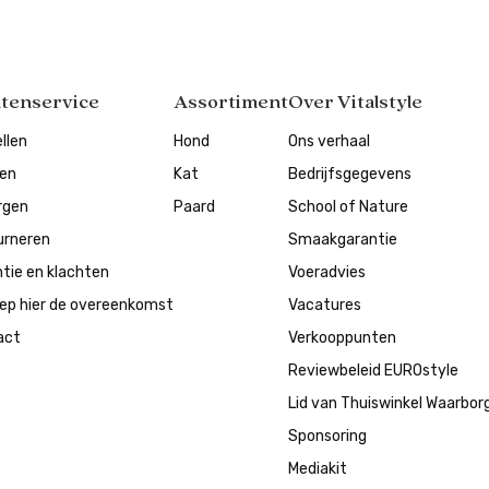
ntenservice
Assortiment
Over Vitalstyle
llen
Hond
Ons verhaal
len
Kat
Bedrijfsgegevens
rgen
Paard
School of Nature
urneren
Smaakgarantie
tie en klachten
Voeradvies
ep hier de overeenkomst
Vacatures
act
Verkooppunten
Reviewbeleid EUROstyle
Lid van Thuiswinkel Waarbor
Sponsoring
Mediakit