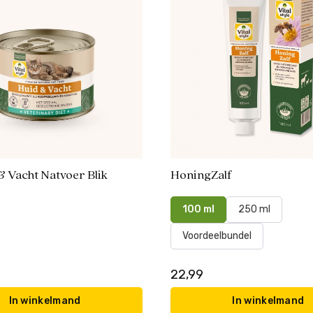
& Vacht Natvoer Blik
HoningZalf
100 ml
250 ml
Voordeelbundel
22,99
In winkelmand
In winkelmand