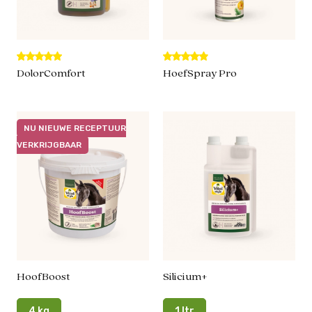
DolorComfort
HoefSpray Pro
NU NIEUWE RECEPTUUR
VERKRIJGBAAR
HoofBoost
Silicium+
4 kg
1 ltr