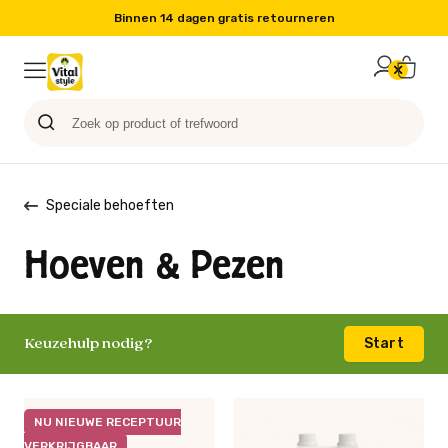
Binnen 14 dagen gratis retourneren
Probeer nu
Paard
Hond
Sale
Blog
Kat
Speciale behoeften
Hoeven & Pezen
Keuzehulp nodig?
Start
NU NIEUWE RECEPTUUR
VERKRIJGBAAR