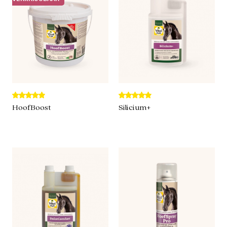
HoofBoost
Silicium+