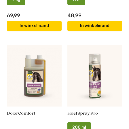
69,99
48,99
In winkelmand
In winkelmand
DolorComfort
HoefSpray Pro
200 ml