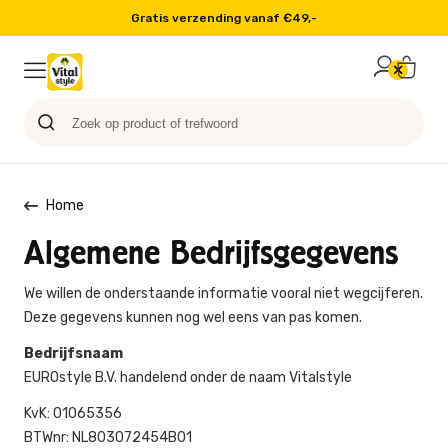
Gratis verzending vanaf €49,-
Probeer nu
Paard
Hond
Sale
Blog
Kat
Home
Algemene Bedrijfsgegevens
We willen de onderstaande informatie vooral niet wegcijferen.
Deze gegevens kunnen nog wel eens van pas komen.
Bedrijfsnaam
EUROstyle B.V. handelend onder de naam Vitalstyle
KvK: 01065356
BTWnr: NL803072454B01