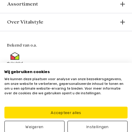
Assortiment
Over Vitalstyle
Bekend van o.a.
Wij gebruiken cookies
We kunnen deze plaatsen voor analyse van onze bezoekersgegevens,
Veilig en vertrouwd
om onze website te verbeteren, gepersonaliseerde inhoud te tonen en
om u een optimale website-ervaring te bieden. Voor meer informatie
over de cookies die we gebruiken opent u de instellingen.
Accepteer alles
Algemene
Privacy
Cookie
Update cookie
voorwaarden
policy
beleid
voorkeuren
Weigeren
Instellingen
© Vitalstyle 2025 - Alle genoemde prijzen zijn inclusief BTW