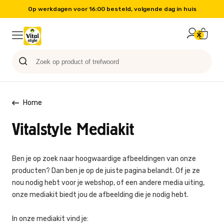
Op werkdagen voor 16:00 besteld, volgende dag in huis
Probeer nu
Paard
Hond
Sale
Blog
Kat
Home
Vitalstyle Mediakit
Ben je op zoek naar hoogwaardige afbeeldingen van onze
producten? Dan ben je op de juiste pagina belandt. Of je ze
nou nodig hebt voor je webshop, of een andere media uiting,
onze mediakit biedt jou de afbeelding die je nodig hebt.
In onze mediakit vind je: