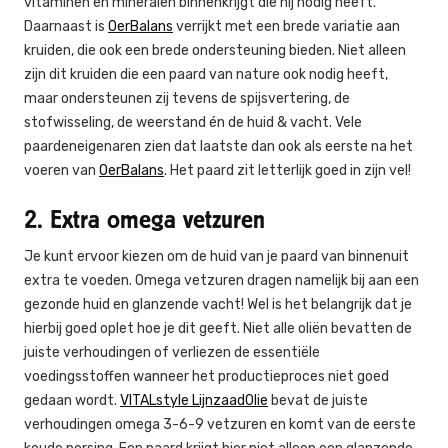
vitaminen en mineralen binnenkrijgt die hij nodig heeft.
Daarnaast is
OerBalans
verrijkt met een brede variatie aan
kruiden, die ook een brede ondersteuning bieden. Niet alleen
zijn dit kruiden die een paard van nature ook nodig heeft,
maar ondersteunen zij tevens de spijsvertering, de
stofwisseling, de weerstand én de huid & vacht. Vele
paardeneigenaren zien dat laatste dan ook als eerste na het
voeren van
OerBalans
. Het paard zit letterlijk goed in zijn vel!
2. Extra omega vetzuren
Je kunt ervoor kiezen om de huid van je paard van binnenuit
extra te voeden. Omega vetzuren dragen namelijk bij aan een
gezonde huid en glanzende vacht! Wel is het belangrijk dat je
hierbij goed oplet hoe je dit geeft. Niet alle oliën bevatten de
juiste verhoudingen of verliezen de essentiële
voedingsstoffen wanneer het productieproces niet goed
gedaan wordt.
VITALstyle LijnzaadOlie
bevat de juiste
verhoudingen omega 3-6-9 vetzuren en komt van de eerste