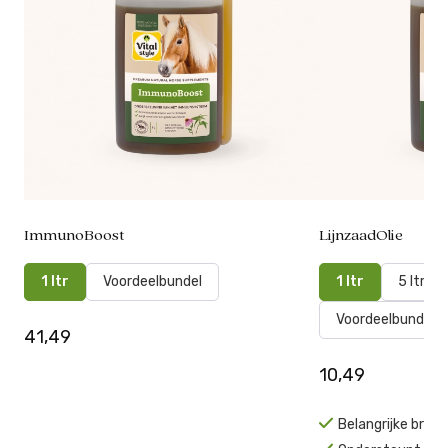
ImmunoBoost
LijnzaadOlie
1 ltr
Voordeelbundel
1 ltr
5 ltr
Voordeelbundel
41,49
10,49
Belangrijke bro