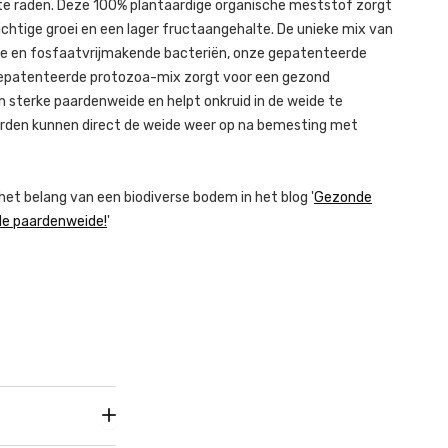
e raden. Deze 100% plantaardige organische meststof zorgt
chtige groei en een lager fructaangehalte. De unieke mix van
e en fosfaatvrijmakende bacteriën, onze gepatenteerde
epatenteerde protozoa-mix zorgt voor een gezond
 sterke paardenweide en helpt onkruid in de weide te
rden kunnen direct de weide weer op na bemesting met
het belang van een biodiverse bodem in het blog '
Gezonde
e paardenweide!
'