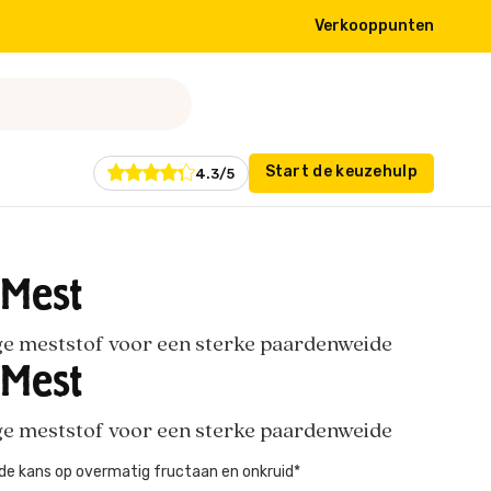
Verkooppunten
Start de keuzehulp
4.3/5
Mest
ge meststof voor een sterke paardenweide
Mest
ge meststof voor een sterke paardenweide
de kans op overmatig fructaan en onkruid*