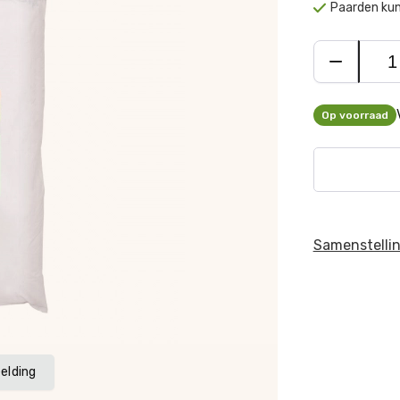
Paarden kun
Op voorraad
Samenstelli
elding