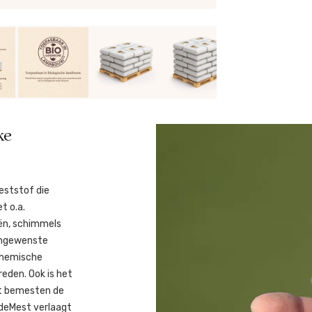
ke
eststof die
t o.a.
ën, schimmels
Ongewenste
 chemische
reden. Ook is het
het bemesten de
deMest verlaagt