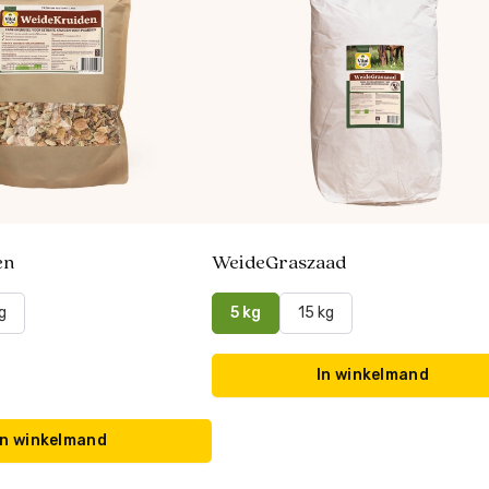
en
WeideGraszaad
g
5 kg
15 kg
In winkelmand
In winkelmand