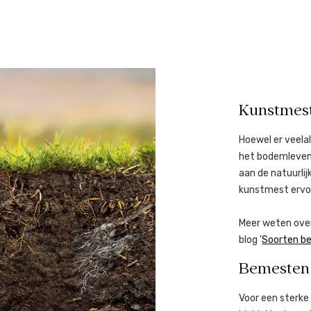
Kunstmest
Hoewel er veelal
het bodemleven.
aan de natuurli
kunstmest ervo
Meer weten over
blog '
Soorten b
Bemesten 
Voor een sterke