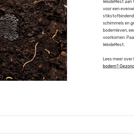
WeideMest aan t
voor een evenwi
stikstofbindend
schimmels en g
bodemleven, een
voorkomen. Paa
WeideMest.
Lees meer over 
bodem? Gezond