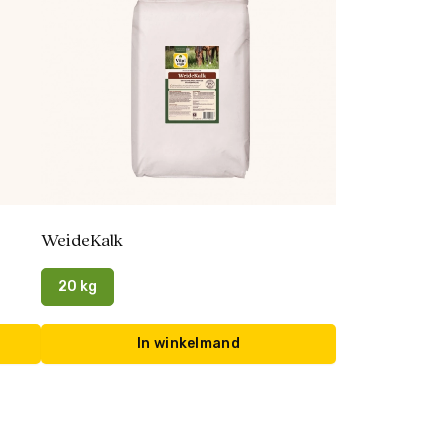
WeideKalk
20 kg
In winkelmand