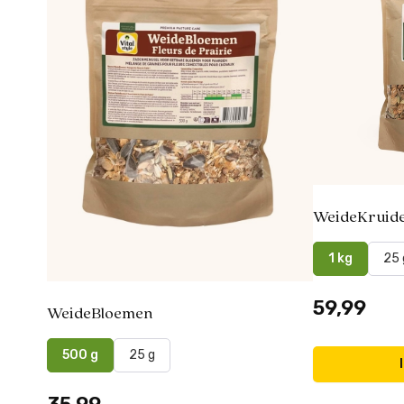
WeideKruid
1 kg
25 
59,99
WeideBloemen
500 g
25 g