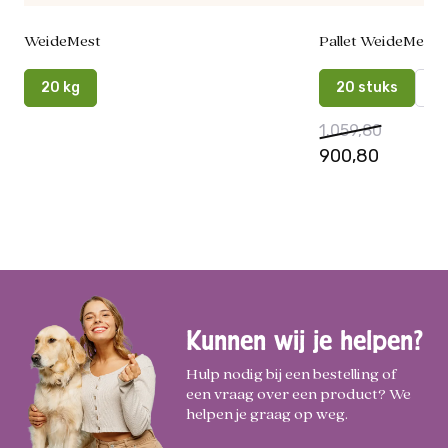
WeideMest
Pallet WeideMest
20 kg
20 stuks
36
1.059,80
900,80
Kunnen wij je helpen?
Hulp nodig bij een bestelling of
een vraag over een product? We
helpen je graag op weg.