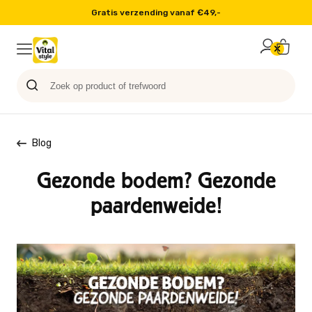
Gratis verzending vanaf €49,-
Probeer nu
Paard
Hond
Sale
Blog
Kat
Blog
Gezonde bodem? Gezonde
paardenweide!