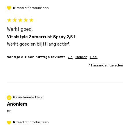
Ik raad dit product aan
Werkt goed.
Vitalstyle Zomerrust Spray 2,5 L
Werkt goed en blijft lang actief.
Vond je dit een nuttige review?
Ja
Melden
Deel
11 maanden geleden
Geverifieerde klant
Anoniem
BE
Ik raad dit product aan