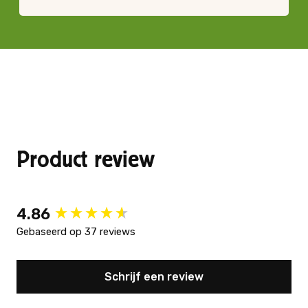
Product review
New content loaded
4.86
Gebaseerd op 37 reviews
Schrijf een review