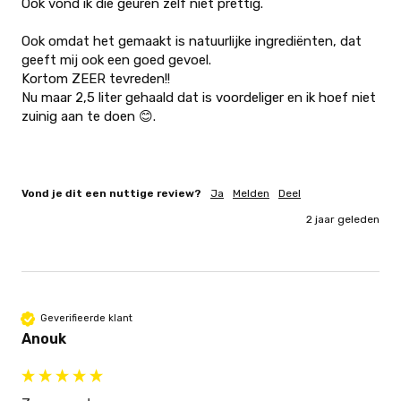
Ook vond ik die geuren zelf niet prettig.

Ook omdat het gemaakt is natuurlijke ingrediënten, dat 
geeft mij ook een goed gevoel.

Kortom ZEER tevreden!!

Nu maar 2,5 liter gehaald dat is voordeliger en ik hoef niet 
zuinig aan te doen 😊.

Vond je dit een nuttige review?
Ja
Melden
Deel
2 jaar geleden
Geverifieerde klant
Anouk