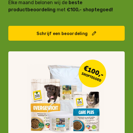
Elke maand belonen wij de
beste
productbeoordeling
met
€100,- shoptegoed!
Schrijf een beoordeling