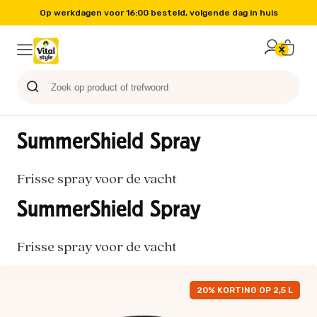
Op werkdagen voor 16:00 besteld, volgende dag in huis
Probeer nu
Paard
Hond
Sale
Blog
Kat
SummerShield Spray
Frisse spray voor de vacht
SummerShield Spray
Frisse spray voor de vacht
20% KORTING OP 2,5 L