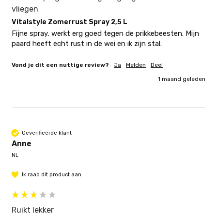
vliegen
Vitalstyle Zomerrust Spray 2,5 L
Fijne spray, werkt erg goed tegen de prikkebeesten. Mijn 
paard heeft echt rust in de wei en ik zijn stal.
Vond je dit een nuttige review?
Ja
Melden
Deel
1 maand geleden
Geverifieerde klant
Anne
NL
Ik raad dit product aan
Ruikt lekker