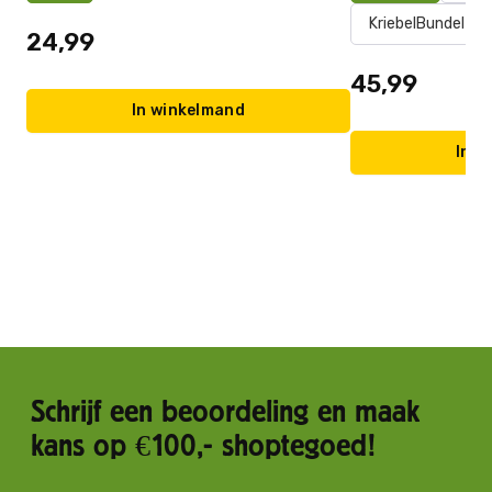
KriebelBundel
24,99
45,99
In winkelmand
In w
Schrijf een beoordeling en maak
kans op €100,- shoptegoed!