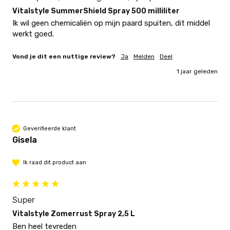
Vitalstyle SummerShield Spray 500 milliliter
Ik wil geen chemicaliën op mijn paard spuiten, dit middel 
werkt goed. 
Vond je dit een nuttige review?
Ja
Melden
Deel
1 jaar geleden
Geverifieerde klant
Gisela
Ik raad dit product aan
Super
Vitalstyle Zomerrust Spray 2,5 L
Ben heel tevreden 
