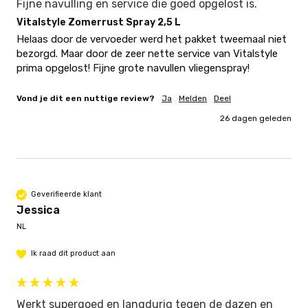
Fijne navulling en service die goed opgelost is.
Vitalstyle Zomerrust Spray 2,5 L
Helaas door de vervoeder werd het pakket tweemaal niet 
bezorgd. Maar door de zeer nette service van Vitalstyle 
prima opgelost! Fijne grote navullen vliegenspray! 
Vond je dit een nuttige review?
Ja
Melden
Deel
26 dagen geleden
Geverifieerde klant
Jessica
NL
Ik raad dit product aan
Werkt supergoed en langdurig tegen de dazen en