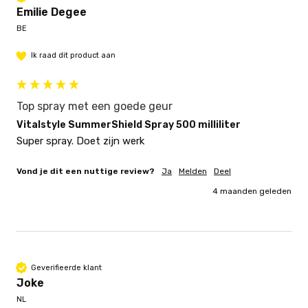
Emilie Degee
BE
Ik raad dit product aan
Top spray met een goede geur
Vitalstyle SummerShield Spray 500 milliliter
Super spray. Doet zijn werk 
Vond je dit een nuttige review?
Ja
Melden
Deel
4 maanden geleden
Geverifieerde klant
Joke
NL