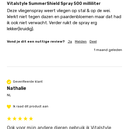
Vitalstyle SummerShield Spray 500 milliliter
Deze vliegenspray weert vliegen op stal & op de wei. 
Werkt niet tegen dazen en paardenbloemen maar dat had 
ik ook niet verwacht. Verder ruikt de spray erg 
lekker(kruidig). 
Vond je dit een nuttige review?
Ja
Melden
Deel
1 maand geleden
Geverifieerde klant
Nathalie
NL
Ik raad dit product aan
Ook voor mijn andere dieren gebruik ik Vitalstyle