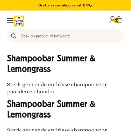
Gratis verzending vanaf €49,-
Probeer nu
Paard
Hond
Sale
Blog
Kat
Shampoobar Summer &
Lemongrass
Sterk geurende en frisse shampoo voor
paarden en honden
Shampoobar Summer &
Lemongrass
Sterk geurende en frisse shampoo voor