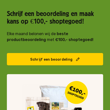
Schrijf een beoordeling en maak
kans op €100,- shoptegoed!
Elke maand belonen wij de
beste
productbeoordeling
met
€100,- shoptegoed!
Schrijf een beoordeling