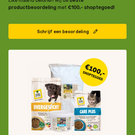
Elke maand belonen wij de
beste
productbeoordeling
met
€100,- shoptegoed!
Schrijf een beoordeling