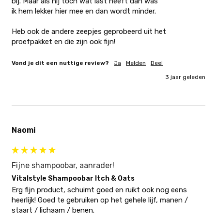
bij. Maar als hij toch wat last heeft dan was

ik hem lekker hier mee en dan wordt minder.

Heb ook de andere zeepjes geprobeerd uit het 
proefpakket en die zijn ook fijn!
Vond je dit een nuttige review?
Ja
Melden
Deel
3 jaar geleden
Naomi
Fijne shampoobar, aanrader!
Vitalstyle Shampoobar Itch & Oats
Erg fijn product, schuimt goed en ruikt ook nog eens 
heerlijk! Goed te gebruiken op het gehele lijf, manen / 
staart / lichaam / benen. 
