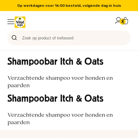
Op werkdagen voor 16:00 besteld, volgende dag in huis
Probeer nu
Paard
Hond
Sale
Blog
Kat
Shampoobar Itch & Oats
Verzachtende shampoo voor honden en
paarden
Shampoobar Itch & Oats
Verzachtende shampoo voor honden en
paarden