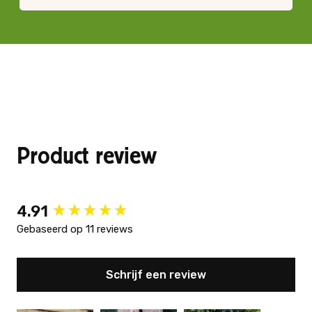
Product review
New content loaded
4.91
Gebaseerd op 11 reviews
Schrijf een review