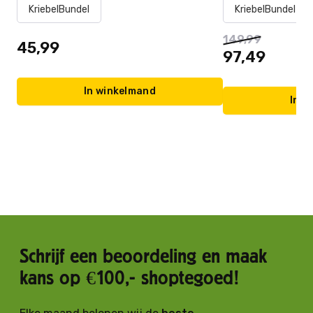
KriebelBundel
KriebelBundel
149,99
45,99
97,49
In winkelmand
In w
Schrijf een beoordeling en maak
kans op €100,- shoptegoed!