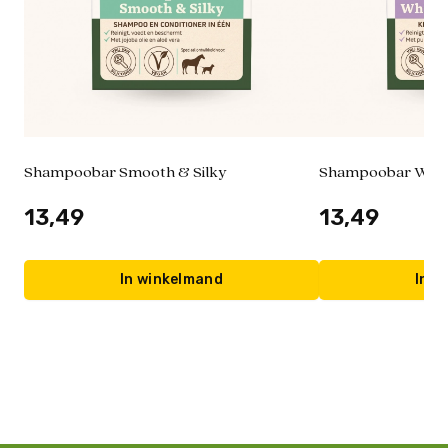
Shampoobar Smooth & Silky
Shampoobar Whit
13,49
13,49
In winkelmand
In w