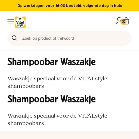
Op werkdagen voor 16:00 besteld, volgende dag in huis
Probeer nu
Paard
Hond
Sale
Blog
Kat
Shampoobar Waszakje
Waszakje speciaal voor de VITALstyle
shampoobars
Shampoobar Waszakje
Waszakje speciaal voor de VITALstyle
shampoobars