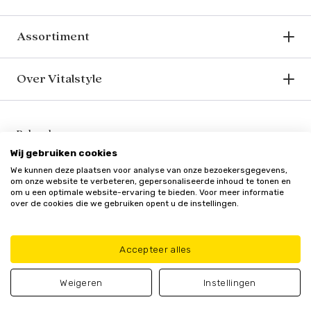
Assortiment
Over Vitalstyle
Bekend van o.a.
Wij gebruiken cookies
We kunnen deze plaatsen voor analyse van onze bezoekersgegevens,
om onze website te verbeteren, gepersonaliseerde inhoud te tonen en
om u een optimale website-ervaring te bieden. Voor meer informatie
over de cookies die we gebruiken opent u de instellingen.
Veilig en vertrouwd
Accepteer alles
Weigeren
Instellingen
Algemene
Privacy
Cookie
Update cookie