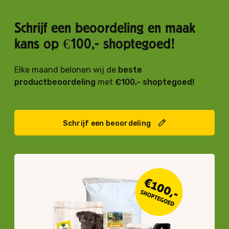
Schrijf een beoordeling en maak
kans op €100,- shoptegoed!
Elke maand belonen wij de
beste
productbeoordeling
met
€100,- shoptegoed!
Schrijf een beoordeling