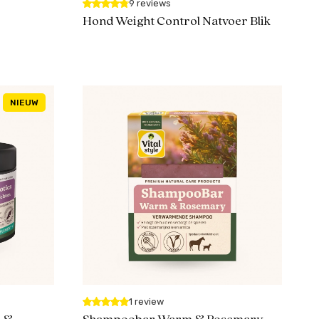
9 reviews
Hond Weight Control Natvoer Blik
NIEUW
1 review