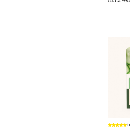
Hond Wei
1