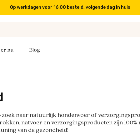
Op werkdagen voor 16:00 besteld, volgende dag in huis
er nu
Blog
d
p zoek naar natuurlijk hondenvoer of verzorgingspr
okken, natvoer en verzorgingsproducten zijn 100% na
uning van de gezondheid!