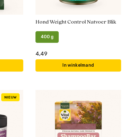
Hond Weight Control Natvoer Blik
400 g
4,49
In winkelmand
NIEUW