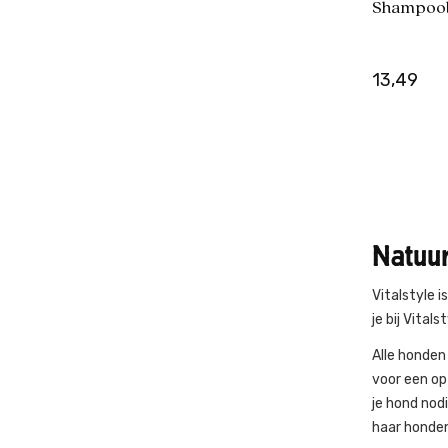
Shampoob
13,49
Natuur
Vitalstyle 
je bij Vitals
Alle honden
voor een op
je hond nodi
haar honden