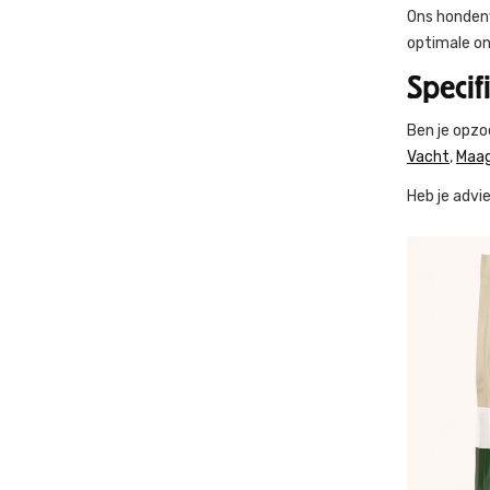
Ons hondenv
optimale on
Specif
Ben je opzo
Vacht
,
Maag
Heb je advi