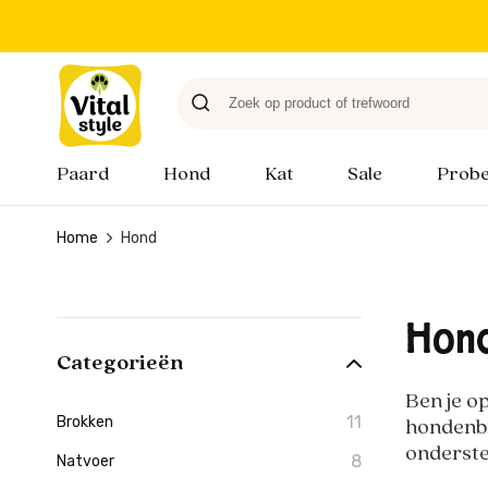
Paard
Hond
Kat
Sale
Probe
Home
Hond
Hon
Categorieën
Ben je o
11
Brokken
hondenbr
onderste
8
Natvoer