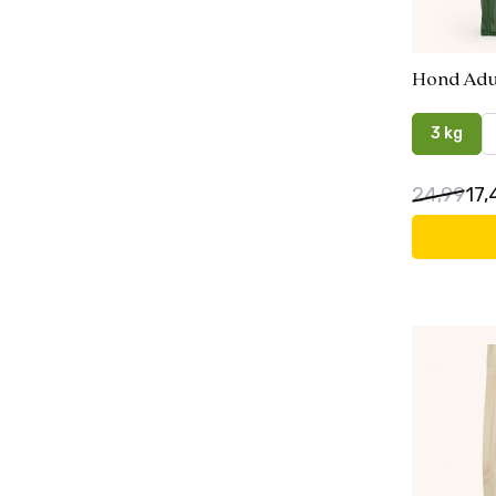
Hond Adu
3 kg
24,99
17,