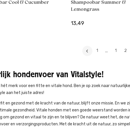
ar Cool & Cucumber
Shampoobar Summer &
Lemongrass
13,49
…
1
1
2
lijk hondenvoer van Vitalstyle!
is hét merk voor een fitte en vitale hond. Ben je op zoek naar natuur
tyle aan het juiste adres!
 fit en gezond met de kracht van de natuur, blijft onze missie. En we 
timale gezondheid. Vitale honden met een goede weerstand worden imm
g om gezond en vitaal te zijn en te blijven? De natuur weet het, de na
voer en verzorgingsproducten. Met de kracht uit de natuur, zo simpel 