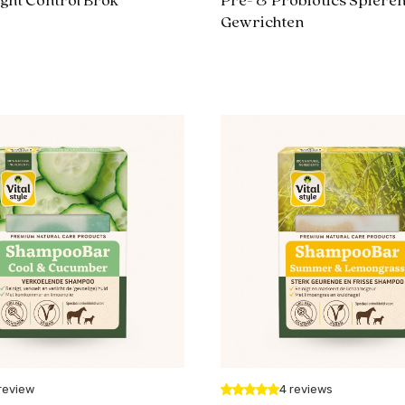
ght Control Brok
Pre- & Probiotics Spiere
Gewrichten
 review
4 reviews