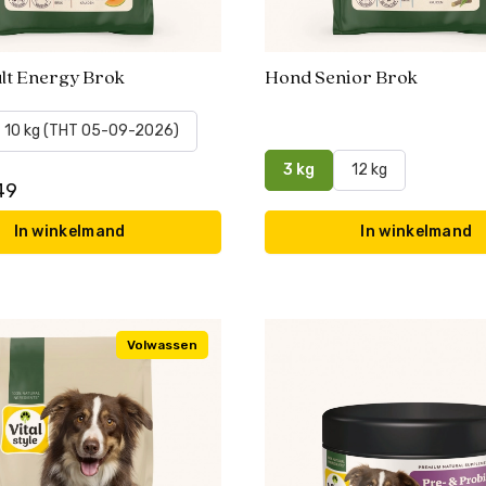
lt Energy Brok
Hond Senior Brok
10 kg (THT 05-09-2026)
3 kg
12 kg
49
In winkelmand
In winkelmand
Volwassen