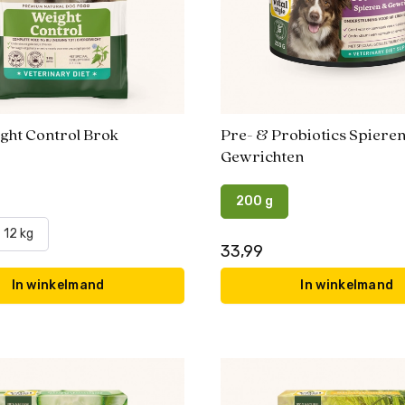
ght Control Brok
Pre- & Probiotics Spiere
Gewrichten
200 g
12 kg
33,99
In winkelmand
In winkelmand