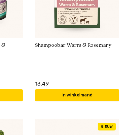
n &
Shampoobar Warm & Rosemary
13,49
In winkelmand
NIEUW