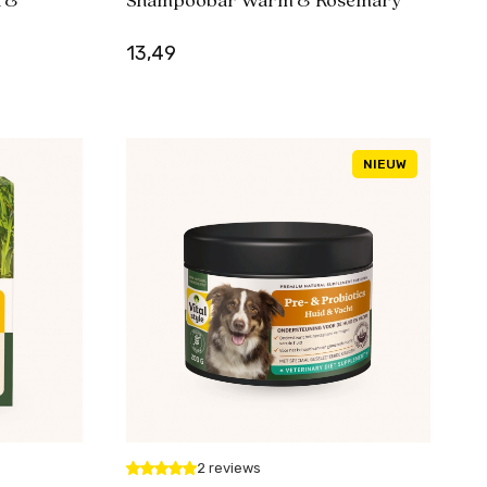
n &
Shampoobar Warm & Rosemary
13,49
NIEUW
2 reviews