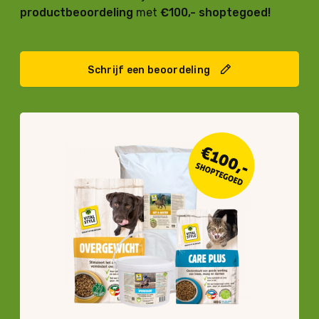
productbeoordeling
met
€100,- shoptegoed!
Schrijf een beoordeling