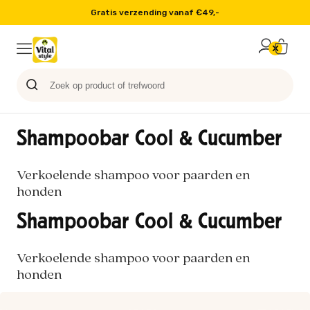
Op werkdagen voor 16:00 besteld, volgende dag in huis
Probeer nu
Paard
Hond
Sale
Blog
Kat
Shampoobar Cool & Cucumber
Verkoelende shampoo voor paarden en
honden
Shampoobar Cool & Cucumber
Verkoelende shampoo voor paarden en
honden