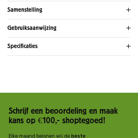
Samenstelling
Gebruiksaanwijzing
Specificaties
Schrijf een beoordeling en maak
kans op €100,- shoptegoed!
Elke maand belonen wij de
beste