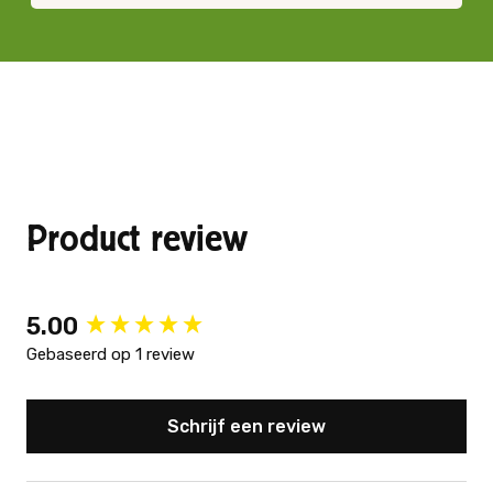
Product review
New content loaded
5.00
Gebaseerd op 1 review
Schrijf een review