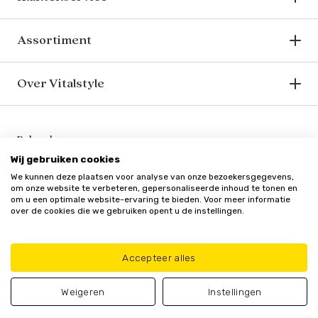
Assortiment
Over Vitalstyle
Bekend van o.a.
Wij gebruiken cookies
We kunnen deze plaatsen voor analyse van onze bezoekersgegevens,
om onze website te verbeteren, gepersonaliseerde inhoud te tonen en
om u een optimale website-ervaring te bieden. Voor meer informatie
over de cookies die we gebruiken opent u de instellingen.
Veilig en vertrouwd
Accepteer alles
Weigeren
Instellingen
Algemene
Privacy
Cookie
Update cookie