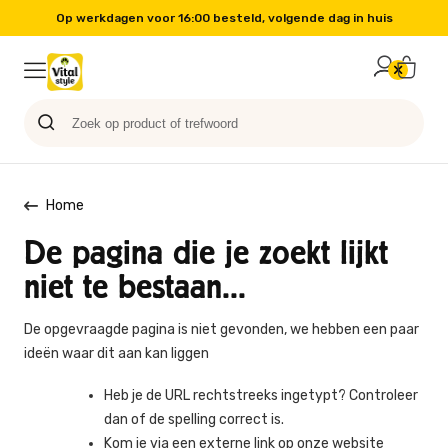
Op werkdagen voor 16:00 besteld, volgende dag in huis
Probeer nu
Paard
Hond
Sale
Blog
Kat
Home
De pagina die je zoekt lijkt
niet te bestaan...
De opgevraagde pagina is niet gevonden, we hebben een paar
ideën waar dit aan kan liggen
Heb je de URL rechtstreeks ingetypt? Controleer
dan of de spelling correct is.
Kom je via een externe link op onze website