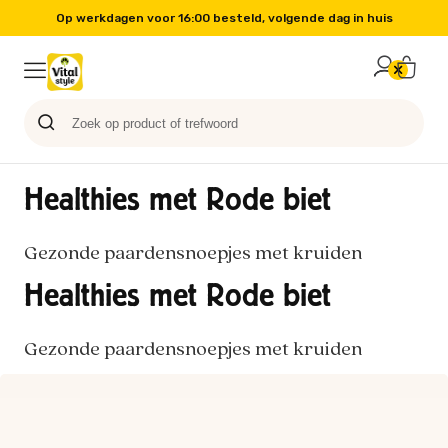
Op werkdagen voor 16:00 besteld, volgende dag in huis
Probeer nu
Paard
Hond
Sale
Blog
Kat
Healthies met Rode biet
Gezonde paardensnoepjes met kruiden
Healthies met Rode biet
Gezonde paardensnoepjes met kruiden