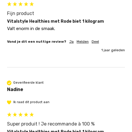
Fijn product
Vitalstyle Healthies met Rode biet 1 kilogram
Valt enorm in de smaak. 
Vond je dit een nuttige review?
Ja
Melden
Deel
1 jaar geleden
Geverifieerde klant
Nadine
Ik raad dit product aan
Super produit ! Je recommande à 100 %
Vitalstyle Healthies met Rode biet 1 kilogram