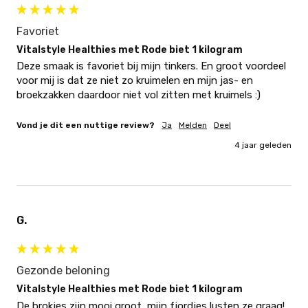
Favoriet
Vitalstyle Healthies met Rode biet 1 kilogram
Deze smaak is favoriet bij mijn tinkers. En groot voordeel 
voor mij is dat ze niet zo kruimelen en mijn jas- en 
broekzakken daardoor niet vol zitten met kruimels :)
Vond je dit een nuttige review?
Ja
Melden
Deel
4 jaar geleden
G.
Gezonde beloning
Vitalstyle Healthies met Rode biet 1 kilogram
De brokjes zijn mooi groot, mijn fjordjes lusten ze graag! 