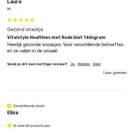
Laura
NL
Gezond snackje
Vitalstyle Healthies met Rode biet 1 kilogram
Heerlijk gezonde snoepjes. Voor verschillende behoeftes 
en ze vallen in de smaak!
Vond je dit een nuttige review?
Ja
Melden
Deel
1 jaar geleden
Geverifieerde klant
Eliza
Ik raad dit product aan