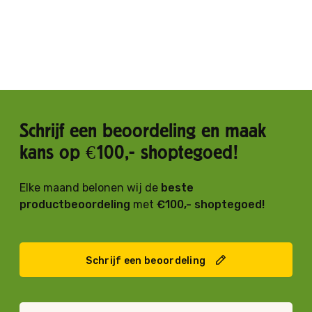
Schrijf een beoordeling en maak
kans op €100,- shoptegoed!
Elke maand belonen wij de
beste
productbeoordeling
met
€100,- shoptegoed!
Schrijf een beoordeling