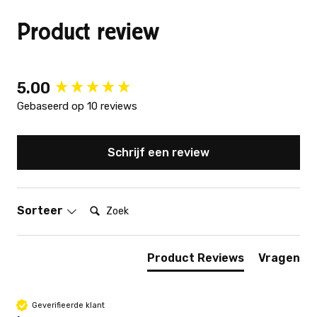
Product review
New content loaded
5.00
Gebaseerd op 10 reviews
Schrijf een review
Zoek:
Sorteer
Product Reviews
Vragen
Geverifieerde klant