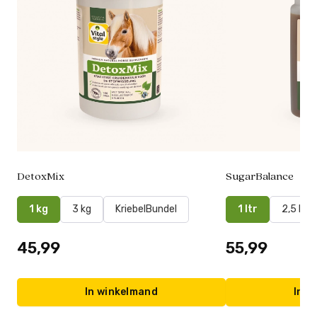
DetoxMix
SugarBalance
1 kg
3 kg
KriebelBundel
1 ltr
2,5 ltr
45,99
55,99
In winkelmand
In w