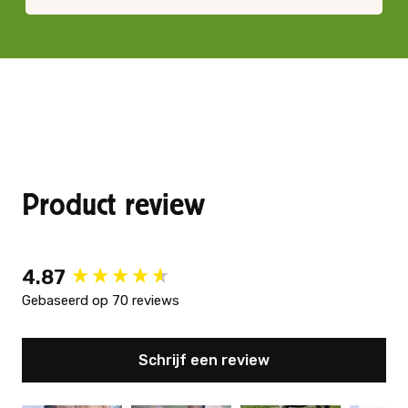
Product review
New content loaded
4.87
Gebaseerd op 70 reviews
Schrijf een review