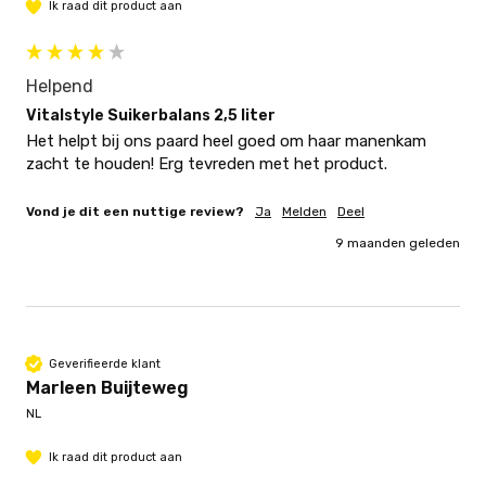
Ik raad dit product aan
Helpend
Vitalstyle Suikerbalans 2,5 liter
Het helpt bij ons paard heel goed om haar manenkam 
zacht te houden! Erg tevreden met het product. 
Vond je dit een nuttige review?
Ja
Melden
Deel
9 maanden geleden
Geverifieerde klant
Marleen Buijteweg
NL
Ik raad dit product aan