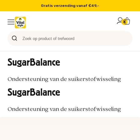
Gratis verzending vanaf €49,-
Probeer nu
Paard
Hond
Sale
Blog
Kat
SugarBalance
Ondersteuning van de suikerstofwisseling
SugarBalance
Ondersteuning van de suikerstofwisseling