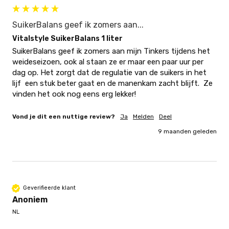
SuikerBalans geef ik zomers aan...
Vitalstyle SuikerBalans 1 liter
SuikerBalans geef ik zomers aan mijn Tinkers tijdens het 
weideseizoen, ook al staan ze er maar een paar uur per 
dag op. Het zorgt dat de regulatie van de suikers in het 
lijf  een stuk beter gaat en de manenkam zacht blijft.  Ze 
vinden het ook nog eens erg lekker! 
Vond je dit een nuttige review?
Ja
Melden
Deel
9 maanden geleden
Geverifieerde klant
Anoniem
NL