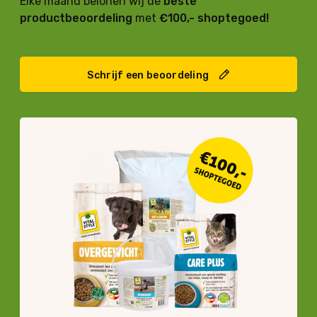
Elke maand belonen wij de
beste
productbeoordeling
met
€100,- shoptegoed!
Schrijf een beoordeling