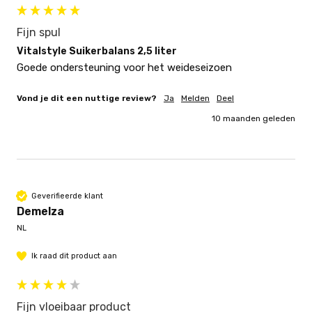
Fijn spul
Vitalstyle Suikerbalans 2,5 liter
Goede ondersteuning voor het weideseizoen
Vond je dit een nuttige review?
Ja
Melden
Deel
10 maanden geleden
Geverifieerde klant
Demelza
NL
Ik raad dit product aan
Fijn vloeibaar product