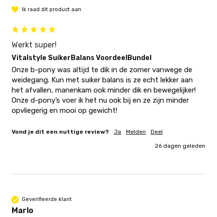
Ik raad dit product aan
Werkt super!
Vitalstyle SuikerBalans VoordeelBundel
Onze b-pony was altijd te dik in de zomer vanwege de 
weidegang. Kun met suiker balans is ze echt lekker aan 
het afvallen, manenkam ook minder dik en bewegelijker! 
Onze d-pony’s voer ik het nu ook bij en ze zijn minder 
opvliegerig en mooi op gewicht!
Vond je dit een nuttige review?
Ja
Melden
Deel
26 dagen geleden
Geverifieerde klant
Marlo