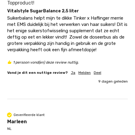
Topproduct!
Vitalstyle SugarBalance 2,5 liter
Suikerbalans helpt mijn te dikke Tinker x Haflinger merrie 
met EMS duidelijk bij het verwerken van haar suikers! Dit is 
het enige suikerstofwisseling supplement dat ze echt 
deftig op eet en lekker vindt!  Zowel de doseerbus als de 
grotere verpakking zijn handig in gebruik en de grote 
verpakking heeft ook een fijn afmeetdopje!
1 persoon vond(en) deze review nuttig.
Vond je dit een nuttige review?
Ja
Melden
Deel
9 dagen geleden
Geverifieerde klant
Marleen
NL