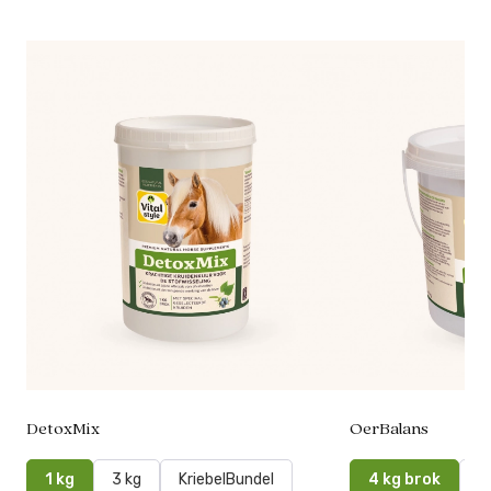
DetoxMix
OerBalans
1 kg
3 kg
KriebelBundel
4 kg brok
4