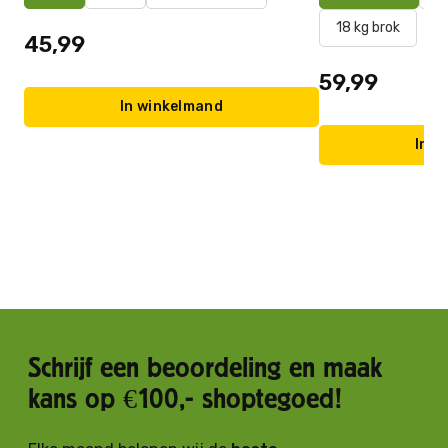
18 kg brok
45,99
59,99
In winkelmand
In w
Schrijf een beoordeling en maak
kans op €100,- shoptegoed!