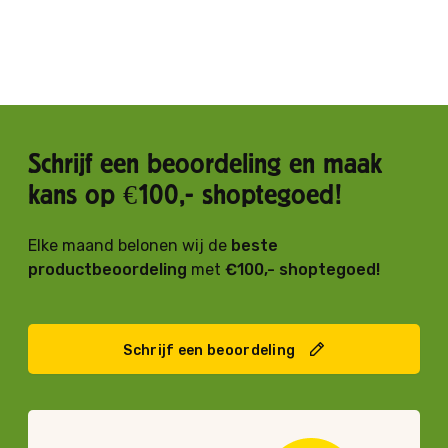
Schrijf een beoordeling en maak
kans op €100,- shoptegoed!
Elke maand belonen wij de
beste
productbeoordeling
met
€100,- shoptegoed!
Schrijf een beoordeling