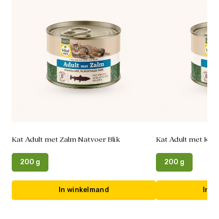
Kat Adult met Zalm Natvoer Blik
Kat Adult met Kip 
200 g
200 g
In winkelmand
In w