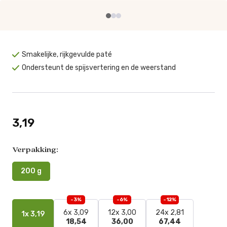
Smakelijke, rijkgevulde paté
Ondersteunt de spijsvertering en de weerstand
3,19
Verpakking:
200 g
-3%
-6%
-12%
6x 3,09
12x 3,00
24x 2,81
1x 3,19
18,54
36,00
67,44