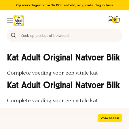
Op werkdagen voor 16:00 besteld, volgende dag in huis
Probeer nu
Paard
Hond
Sale
Blog
Kat
Kat Adult Original Natvoer Blik
Complete voeding voor een vitale kat
Kat Adult Original Natvoer Blik
Complete voeding voor een vitale kat
Volwassen