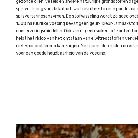
gezonde oliën, vezels en andere natuurlijke grondstoffen dag
spijsvertering van de kat uit, wat resulteert in een goede a
spijsverteringsenzymen. De stofwisseling wordt zo goed ond
100% natuurlijke voeding bevat geen geur-, kleur-, smaakstof
conserveringsmiddelen. Ook zijn er geen suikers of zouten to
helpt het risico van het ontstaan van eiwitreststoffen verkle
niet voor problemen kan zorgen. Met name de kruiden en vita
voor een goede houdbaarheid van de voeding.