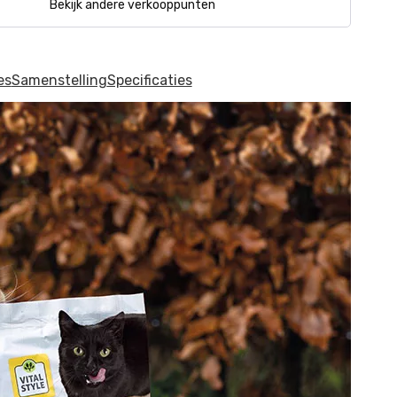
Bekijk andere verkooppunten
es
Samenstelling
Specificaties