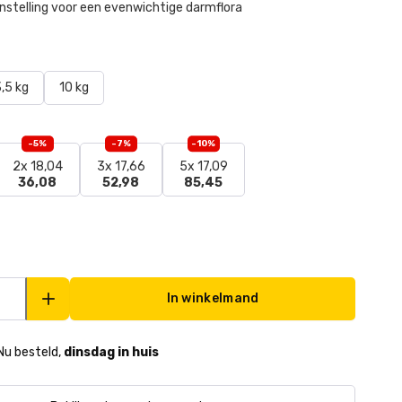
stelling voor een evenwichtige darmflora
,5 kg
10 kg
-5%
-7%
-10%
2x 18,04
3x 17,66
5x 17,09
36,08
52,98
85,45
In winkelmand
Nu besteld,
dinsdag in huis