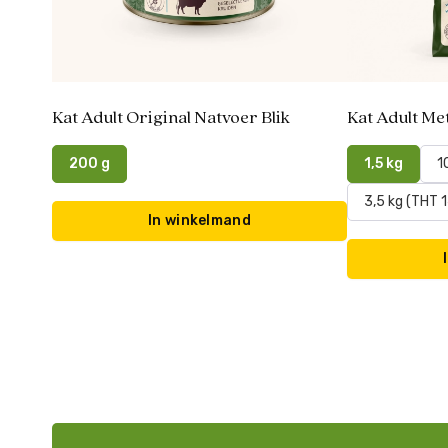
Kat Adult Original Natvoer Blik
Kat Adult Me
200 g
1,5 kg
1
3,5 kg (THT 
In winkelmand