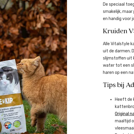
De speciaal toeg
smakelijk, maar 
en handig voor j
Kruiden V
Alle Vitalstyle
uit de darmen. D
slijmstoffen uit
water tot een sl
haren op een na
Tips bij A
Heeft de 
kattenbr
Original n
maaltijd 
vleesmaal