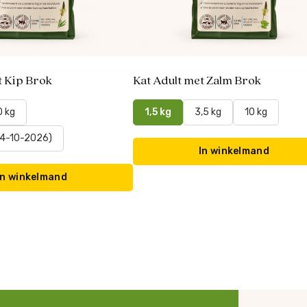
t Kip Brok
Kat Adult met Zalm Brok
0 kg
1,5 kg
3,5 kg
10 kg
14-10-2026)
In winkelmand
In winkelmand