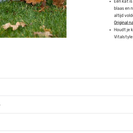
Een kat i
blaas en n
altijd vo
Original n
Houdt je 
Vitalstyl
s