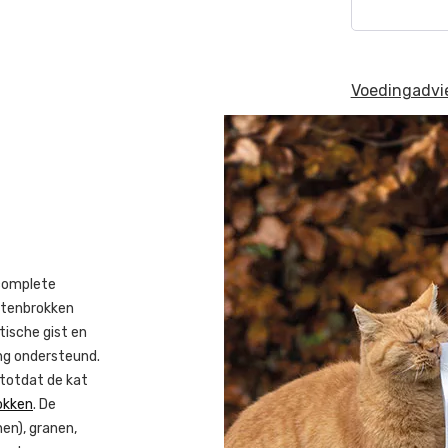
Voedingadvi
 complete
attenbrokken
tische gist en
ng ondersteund.
 totdat de kat
okken
. De
en), granen,