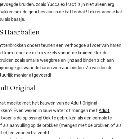
evoegde kruiden, zoals Yucca extract, zijn niet alleen erg
pakken ook de geurtjes aan in de kattenbak! Lekker voor je kat
ou als baasje.
S Haarballen
 kattenbrokken ondersteunen een verhoogde afvoer van haren
it komt door de extra vezels vanuit de kruiden. Ook de
 kruiden zoals smalle weegbree en lijnzaad binden zich aan
ijmerige gel waar de haren zich aan binden. Zo worden de
tuurlijk manier afgevoerd!
dult Original
kat moeite met het kauwen van de Adult Original
okken? Even weken in lauw water of mengen met
Adult
atvoer
is de oplossing! Ook te gebruiken als een complete
of als aanvulling op de brokken (mengen met de brokken of als
tijd) en voor extra vocht.