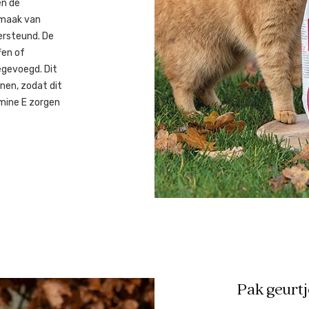
en de
anmaak van
ersteund. De
fen of
egevoegd. Dit
inen, zodat dit
mine E zorgen
Pak geurtj