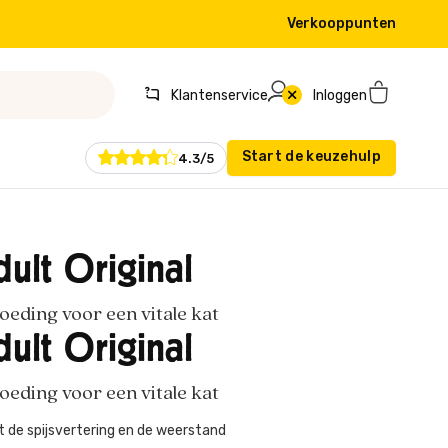
Verkooppunten
Klantenservice
Inloggen
Start de keuzehulp
4.3/5
ult Original
eding voor een vitale kat
ult Original
eding voor een vitale kat
 de spijsvertering en de weerstand