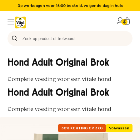
Op werkdagen voor 16:00 besteld, volgende dag in huis
Probeer nu
Paard
Hond
Sale
Blog
Kat
Hond Adult Original Brok
Complete voeding voor een vitale hond
Hond Adult Original Brok
Complete voeding voor een vitale hond
30% KORTING OP 3KG
Volwassen