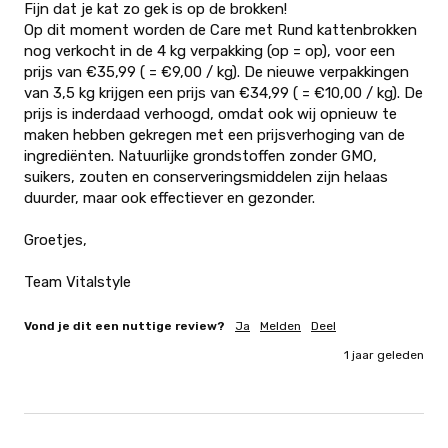
Fijn dat je kat zo gek is op de brokken! 

Op dit moment worden de Care met Rund kattenbrokken 
nog verkocht in de 4 kg verpakking (op = op), voor een 
prijs van €35,99 ( = €9,00 / kg). De nieuwe verpakkingen 
van 3,5 kg krijgen een prijs van €34,99 ( = €10,00 / kg). De 
prijs is inderdaad verhoogd, omdat ook wij opnieuw te 
maken hebben gekregen met een prijsverhoging van de 
ingrediënten. Natuurlijke grondstoffen zonder GMO, 
suikers, zouten en conserveringsmiddelen zijn helaas 
duurder, maar ook effectiever en gezonder.

Groetjes,

Team Vitalstyle
Vond je dit een nuttige review?
Ja
Melden
Deel
1 jaar geleden