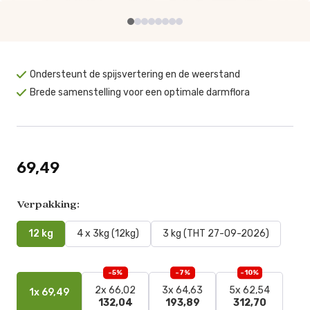
Ondersteunt de spijsvertering en de weerstand
Brede samenstelling voor een optimale darmflora
69,49
Verpakking:
12 kg
4 x 3kg (12kg)
3 kg (THT 27-09-2026)
-5%
-7%
-10%
2x 66,02
3x 64,63
5x 62,54
1x 69,49
132,04
193,89
312,70