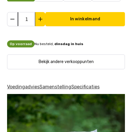
In winkelmand
Op voorraad
Nu besteld,
dinsdag in huis
Bekijk andere verkooppunten
Voedingadvies
Samenstelling
Specificaties