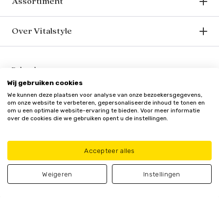
Assortiment
Over Vitalstyle
Bekend van o.a.
Wij gebruiken cookies
We kunnen deze plaatsen voor analyse van onze bezoekersgegevens,
om onze website te verbeteren, gepersonaliseerde inhoud te tonen en
om u een optimale website-ervaring te bieden. Voor meer informatie
over de cookies die we gebruiken opent u de instellingen.
Veilig en vertrouwd
Accepteer alles
Weigeren
Instellingen
Algemene
Privacy
Cookie
Update cookie
voorwaarden
policy
beleid
voorkeuren
© Vitalstyle 2025 - Alle genoemde prijzen zijn inclusief BTW
In winkelmand