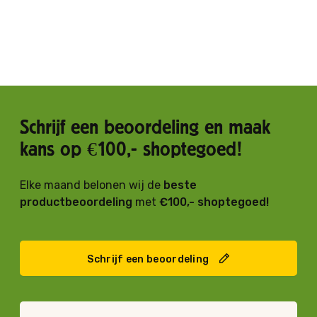
Schrijf een beoordeling en maak
kans op €100,- shoptegoed!
Elke maand belonen wij de
beste
productbeoordeling
met
€100,- shoptegoed!
Schrijf een beoordeling