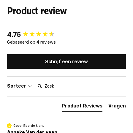
Product review
New content loaded
4.75
Gebaseerd op 4 reviews
Schrijf een review
Zoek:
Sorteer
Product Reviews
Vragen
Geverifieerde klant
Anneke Van der veen