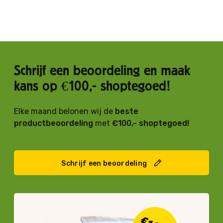
Schrijf een beoordeling en maak
kans op €100,- shoptegoed!
Elke maand belonen wij de
beste
productbeoordeling
met
€100,- shoptegoed!
Schrijf een beoordeling