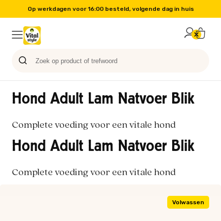
Op werkdagen voor 16:00 besteld, volgende dag in huis
Probeer nu
Paard
Hond
Sale
Blog
Kat
Hond Adult Lam Natvoer Blik
Complete voeding voor een vitale hond
Hond Adult Lam Natvoer Blik
Complete voeding voor een vitale hond
Volwassen