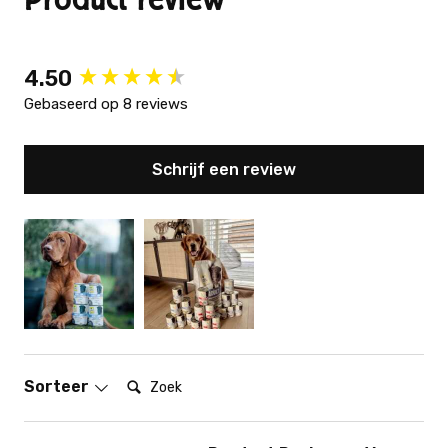
New content loaded
4.50
Gebaseerd op 8 reviews
Schrijf een review
Zoek:
Sorteer