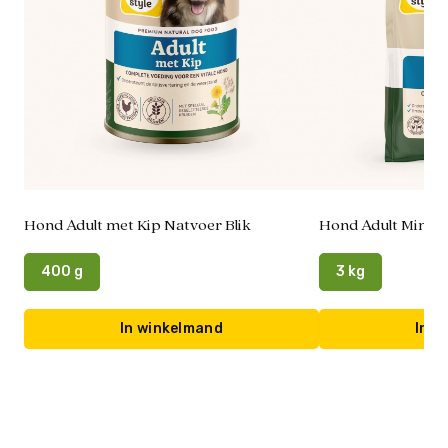
Hond Adult met Kip Natvoer Blik
Hond Adult Mini B
400 g
3 kg
In winkelmand
In w