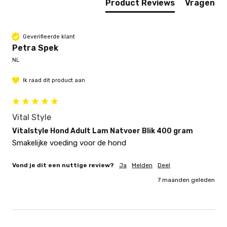
Product Reviews
Vragen
Geverifieerde klant
Petra Spek
NL
Ik raad dit product aan
Vital Style
Vitalstyle Hond Adult Lam Natvoer Blik 400 gram
Smakelijke voeding voor de hond
Vond je dit een nuttige review?
Ja
Melden
Deel
7 maanden geleden