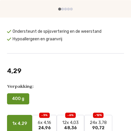
Ondersteunt de spijsvertering en de weerstand
Hypoallergeen en graanvrij
4,29
Verpakking:
400 g
-3%
-6%
-12%
6x 4,16
12x 4,03
24x 3,78
1x 4,29
24,96
48,36
90,72