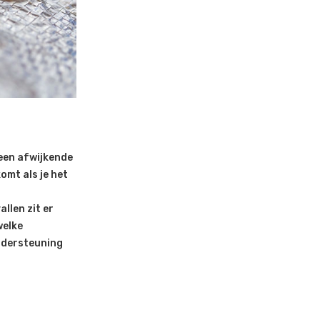
 een afwijkende
omt als je het
llen zit er
welke
ondersteuning