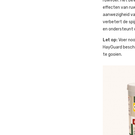
ruwvoer. Het bev
effecten van ruw
aanwezigheid va
verbetert de spi
en ondersteunt 
Let op:
Voer noo
HayGuard bescher
te gooien.