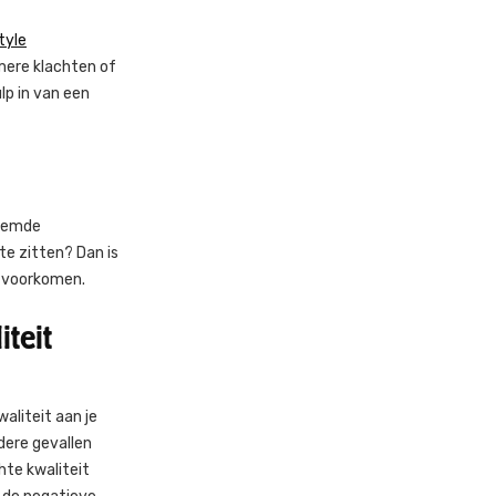
tyle
mere klachten of
lp in van een
reemde
te zitten? Dan is
e voorkomen.
teit
aliteit aan je
ldere gevallen
hte kwaliteit