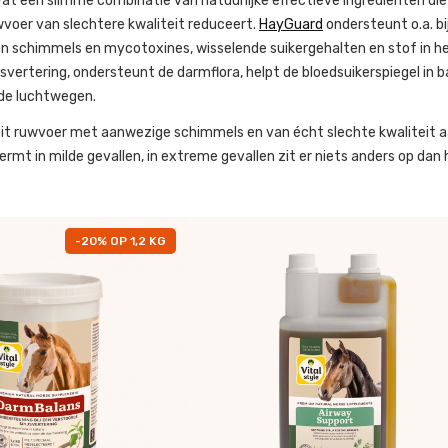
at een slimme combinatie van natuurlijke effectieve ingrediënten di
voer van slechtere kwaliteit reduceert.
HayGuard
ondersteunt o.a. bi
n schimmels en mycotoxines, wisselende suikergehalten en stof in he
jsvertering, ondersteunt de darmflora, helpt de bloedsuikerspiegel in 
de luchtwegen.
it ruwvoer met aanwezige schimmels en van écht slechte kwaliteit a
mt in milde gevallen, in extreme gevallen zit er niets anders op dan
-20% OP 1,2 KG