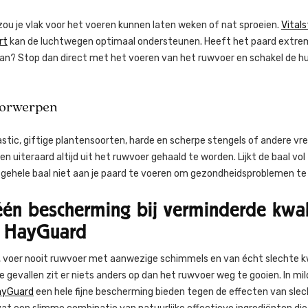
zou je vlak voor het voeren kunnen laten weken of nat sproeien.
Vitals
rt
kan de luchtwegen optimaal ondersteunen. Heeft het paard extre
an? Stop dan direct met het voeren van het ruwvoer en schakel de hu
orwerpen
astic, giftige plantensoorten, harde en scherpe stengels of andere v
n uiteraard altijd uit het ruwvoer gehaald te worden. Lijkt de baal vol 
 gehele baal niet aan je paard te voeren om gezondheidsproblemen t
 één bescherming bij verminderde kwali
: HayGuard
, voer nooit ruwvoer met aanwezige schimmels en van écht slechte kw
e gevallen zit er niets anders op dan het ruwvoer weg te gooien. In mi
HayGuard
een hele fijne bescherming bieden tegen de effecten van slec