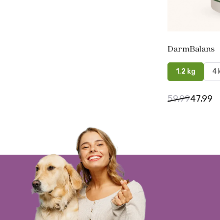
DarmBalans
1,2 kg
4 
59,99
47,99