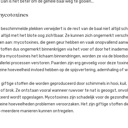
 Dan is het beter om de gehele baal weg te gooien...
mycotoxines
 beschimmelde plekken verwijdert is de rest van de baal niet altijd s
et altijd met het blote oog zichtbaar. Ze kunnen zich ongemerkt versc
fen aan: mycotoxines, die geen geur hebben en vaak onopvallend aanwe
toffen dus ongemerkt binnenkrijgen via het voer of door het inademe
dra mycotoxines het lichaam binnendringen, worden ze via de bloedso
llerlei processen verstoren. Paarden zijn erg gevoelig voor deze toxi
eine hoeveelheid invloed hebben op de spijsvertering, ademhaling of 
 giftige stoffen die worden geproduceerd door schimmels in hooi, kuil,
li of brok. Ze ontstaan vooral wanneer ruwvoer te nat is geoogst, onvo
eerd wordt opgeslagen. Mycotoxines zijn schadelijk voor de gezondhe
kleine hoeveelheden problemen veroorzaken. Het zijn giftige stoffen d
p meerdere manieren kunnen ontregelen.