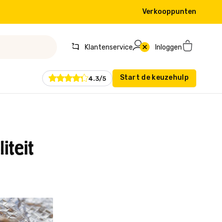
Verkooppunten
Klantenservice
Inloggen
Start de keuzehulp
4.3/5
iteit