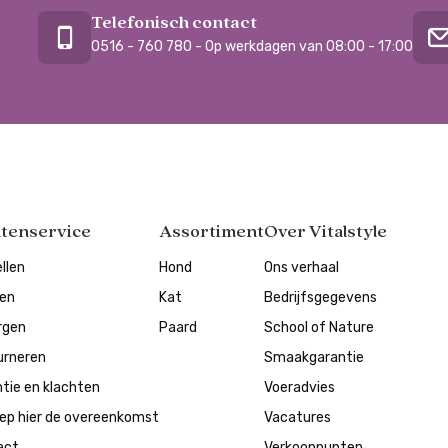
Telefonisch contact
0516 - 760 780 - Op werkdagen van 08:00 - 17:00
ntenservice
Assortiment
Over Vitalstyle
llen
Hond
Ons verhaal
len
Kat
Bedrijfsgegevens
rgen
Paard
School of Nature
urneren
Smaakgarantie
tie en klachten
Voeradvies
ep hier de overeenkomst
Vacatures
act
Verkooppunten