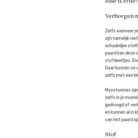
onder te zitten?
Verborgen 
Zelfs wanneer je
zijn namelijk ni
schadelijke stof
paard kan deze s
stofdeeltjes. Zo
Daar kunnen ze a
zelfs met een kl
Mycotoxines zijn
zelfs in je mues
gedroogd of verk
en kunnen al in 
van het paard o
Stof