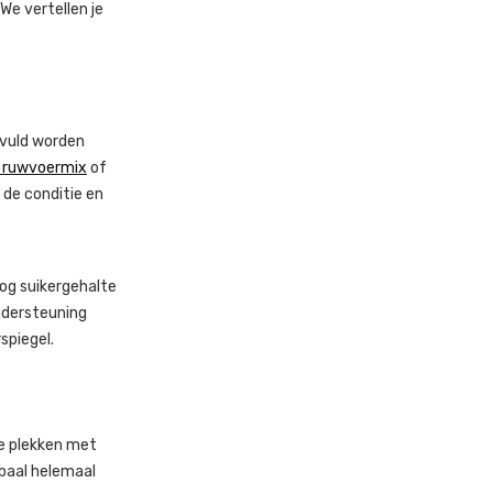
We vertellen je
evuld worden
er ruwvoermix
of
t de conditie en
og suikergehalte
dersteuning
spiegel.
e plekken met
 baal helemaal