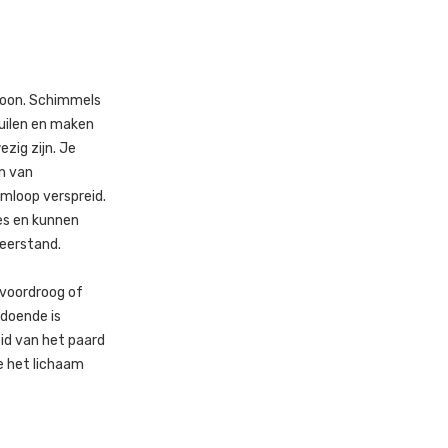
choon. Schimmels
huilen en maken
zig zijn. Je
n van
mloop verspreid.
nes en kunnen
weerstand.
 voordroog of
ldoende is
id van het paard
ie het lichaam