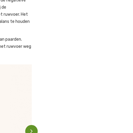
e de negatieve
j de
t ruwvoer. Het
balans te houden
an paarden.
 het ruwvoer weg
100% GRAANVRIJ