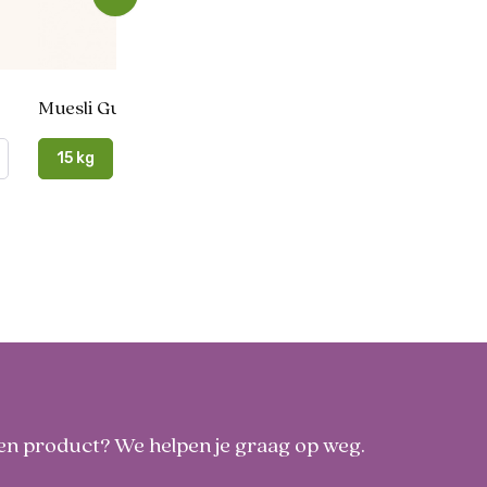
Muesli Gut & Gastro
HayGuard
15 kg
3 kg
49,99
 een product? We helpen je graag op weg.