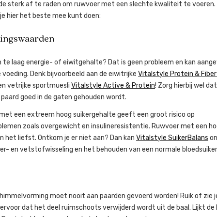
tijde sterk af te raden om ruwvoer met een slechte kwaliteit te voeren. 
 je hier het beste mee kunt doen:
dingswaarden
 te laag energie- of eiwitgehalte? Dat is geen probleem en kan aang
voeding. Denk bijvoorbeeld aan de eiwitrijke
Vitalstyle Protein & Fib
 en vetrijke sportmuesli
Vitalstyle Active & Protein
! Zorg hierbij wel da
 paard goed in de gaten gehouden wordt.
 met een extreem hoog suikergehalte geeft een groot risico op
lemen zoals overgewicht en insulineresistentie. Ruwvoer met een ho
m het liefst. Ontkom je er niet aan? Dan kan
Vitalstyle SuikerBalans
on
iker- en vetstofwisseling en het behouden van een normale bloedsuiker
immelvorming moet nooit aan paarden gevoerd worden! Ruik of zie j
rvoor dat het deel ruimschoots verwijderd wordt uit de baal. Lijkt de