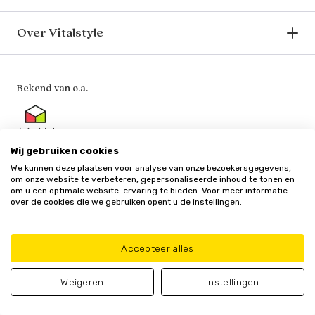
Over Vitalstyle
Bekend van o.a.
Wij gebruiken cookies
We kunnen deze plaatsen voor analyse van onze bezoekersgegevens,
Veilig en vertrouwd
om onze website te verbeteren, gepersonaliseerde inhoud te tonen en
om u een optimale website-ervaring te bieden. Voor meer informatie
over de cookies die we gebruiken opent u de instellingen.
Accepteer alles
Algemene
Privacy
Cookie
Update cookie
voorwaarden
policy
beleid
voorkeuren
Weigeren
Instellingen
© Vitalstyle 2025 - Alle genoemde prijzen zijn inclusief BTW