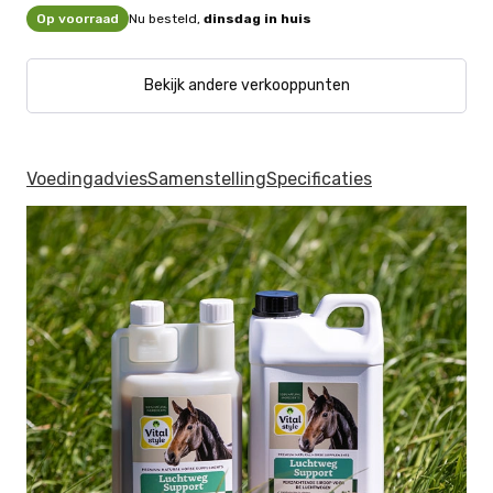
Op voorraad
Nu besteld,
dinsdag in huis
Bekijk andere verkooppunten
Voedingadvies
Samenstelling
Specificaties