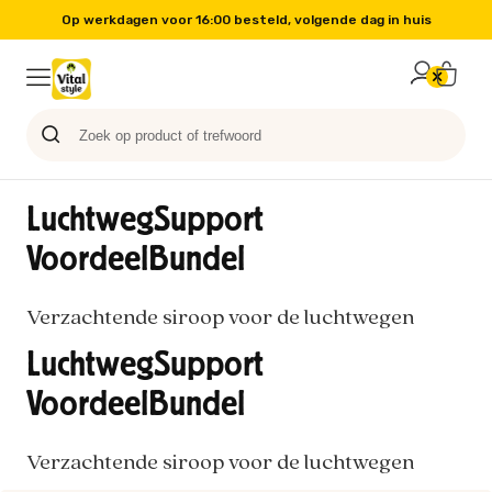
Op werkdagen voor 16:00 besteld, volgende dag in huis
Probeer nu
Paard
Hond
Sale
Blog
Kat
LuchtwegSupport
VoordeelBundel
Verzachtende siroop voor de luchtwegen
LuchtwegSupport
VoordeelBundel
Verzachtende siroop voor de luchtwegen