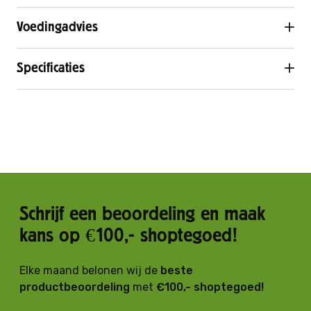
Voedingadvies
Specificaties
Schrijf een beoordeling en maak
kans op €100,- shoptegoed!
Elke maand belonen wij de
beste
productbeoordeling
met
€100,- shoptegoed!