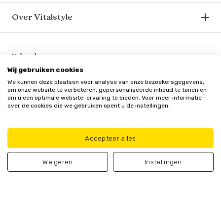
Over Vitalstyle
Bekend van o.a.
Wij gebruiken cookies
We kunnen deze plaatsen voor analyse van onze bezoekersgegevens,
om onze website te verbeteren, gepersonaliseerde inhoud te tonen en
om u een optimale website-ervaring te bieden. Voor meer informatie
over de cookies die we gebruiken opent u de instellingen.
Veilig en vertrouwd
Accepteer alles
Weigeren
Instellingen
Algemene
Privacy
Cookie
Update cookie
voorwaarden
policy
beleid
voorkeuren
© Vitalstyle 2025 - Alle genoemde prijzen zijn inclusief BTW
In winkelmand