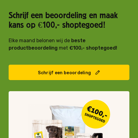
Schrijf een beoordeling en maak
kans op €100,- shoptegoed!
Elke maand belonen wij de
beste
productbeoordeling
met
€100,- shoptegoed!
Schrijf een beoordeling