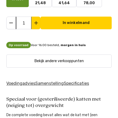
21,48
41,64
78,00
In winkelmand
Op voorraad
Voor 16:00 besteld,
morgen in huis
Bekijk andere verkooppunten
Voedingadvies
Samenstelling
Specificaties
Speciaal voor (gesteriliseerde) katten met
(neiging tot) overgewicht
De complete voeding bevat alles wat de kat met (een