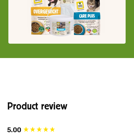
Product review
New content loaded
5.00