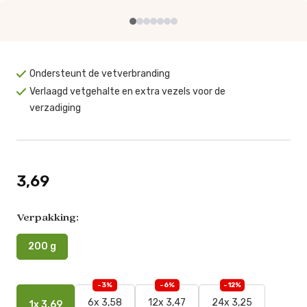
Ondersteunt de vetverbranding
Verlaagd vetgehalte en extra vezels voor de
verzadiging
3,69
Verpakking:
200 g
-3%
-6%
-12%
6x 3,58
12x 3,47
24x 3,25
1x 3,69