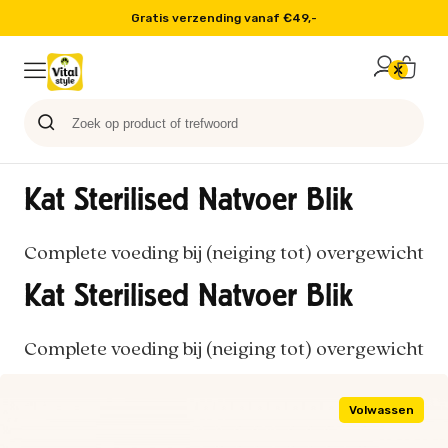
Op werkdagen voor 16:00 besteld, volgende dag in huis
Probeer nu
Paard
Hond
Sale
Blog
Kat
Kat Sterilised Natvoer Blik
Complete voeding bij (neiging tot) overgewicht
Kat Sterilised Natvoer Blik
Complete voeding bij (neiging tot) overgewicht
Volwassen