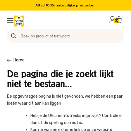
Altijd 100% natuurlijke producten
Probeer nu
Paard
Hond
Sale
Blog
Kat
Home
De pagina die je zoekt lijkt
niet te bestaan...
De opgevraagde pagina is niet gevonden, we hebben een paar
ideën waar dit aan kan liggen
Heb je de URL rechtstreeks ingetypt? Controleer
dan of de spelling correct is.
Kom je via een externe link op onze website