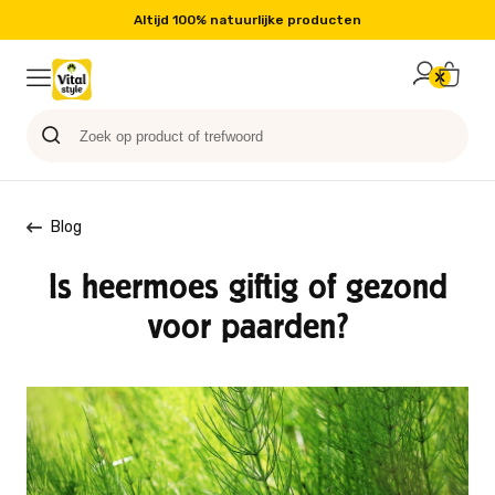
Gratis verzending vanaf €49,-
Probeer nu
Paard
Hond
Sale
Blog
Kat
Blog
Is heermoes giftig of gezond
voor paarden?