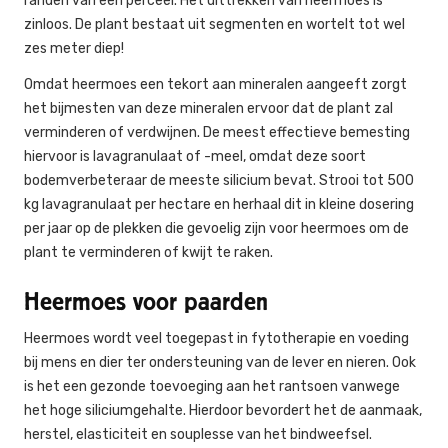
randen van een perceel. Het uittrekken van heermoes is
zinloos. De plant bestaat uit segmenten en wortelt tot wel
zes meter diep!
Omdat heermoes een tekort aan mineralen aangeeft zorgt
het bijmesten van deze mineralen ervoor dat de plant zal
verminderen of verdwijnen. De meest effectieve bemesting
hiervoor is lavagranulaat of -meel, omdat deze soort
bodemverbeteraar de meeste silicium bevat. Strooi tot 500
kg lavagranulaat per hectare en herhaal dit in kleine dosering
per jaar op de plekken die gevoelig zijn voor heermoes om de
plant te verminderen of kwijt te raken.
Heermoes voor paarden
Heermoes wordt veel toegepast in fytotherapie en voeding
bij mens en dier ter ondersteuning van de lever en nieren. Ook
is het een gezonde toevoeging aan het rantsoen vanwege
het hoge siliciumgehalte. Hierdoor bevordert het de aanmaak,
herstel, elasticiteit en souplesse van het bindweefsel.