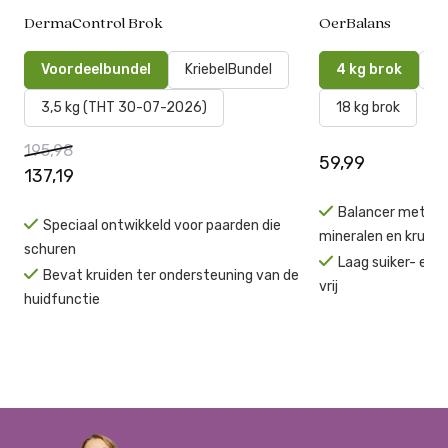
DermaControl Brok
OerBalans
Voordeelbundel
KriebelBundel
4 kg brok
4
3,5 kg (THT 30-07-2026)
18 kg brok
195,98
59,99
137,19
Balancer met alle
Speciaal ontwikkeld voor paarden die
mineralen en kruide
schuren
Laag suiker- en
Bevat kruiden ter ondersteuning van de
vrij
huidfunctie