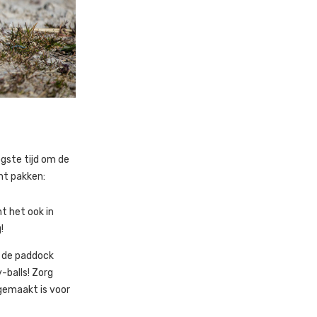
ogste tijd om de
nt pakken:
t het ook in
!
n de paddock
y-balls! Zorg
 gemaakt is voor