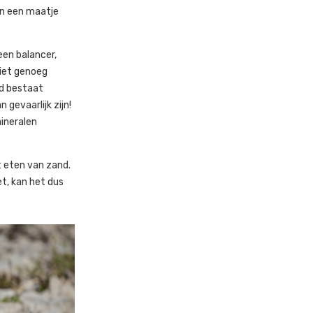
an een maatje
een balancer,
iet genoeg
nd bestaat
 gevaarlijk zijn!
mineralen
et eten van zand.
et, kan het dus