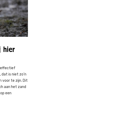
 hier
effectief
dat is niet zo’n
oor te zijn. Dit
ch aan het zand
 op een