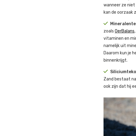
wanneer ze niet
kan de oorzaak zi
Mineralente
zoals
OerBalans
vitaminen en mi
namelijk uit min
Daarom kun je he
binnenkrijgt.
Siliciumtek
Zand bestaat nam
ook zijn dat hij 