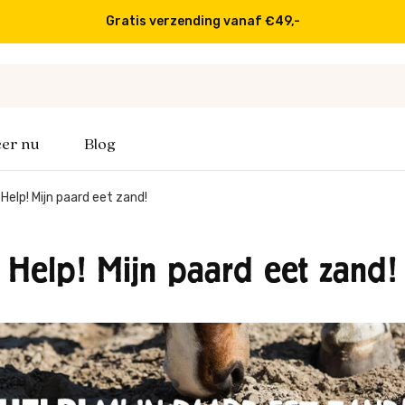
Op werkdagen voor 16:00 besteld, volgende dag in huis
er nu
Blog
Help! Mijn paard eet zand!
Help! Mijn paard eet zand!