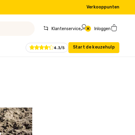
Verkooppunten
Klantenservice
Inloggen
Start de keuzehulp
4.3/5