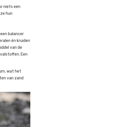
or niets een
 ze hun
 een balancer
eralen én kruiden
iddel van de
valstoffen. Een
ium, wat het
 eten van zand