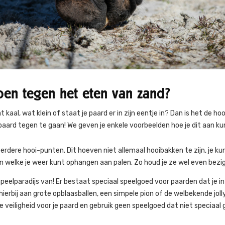
oen tegen het eten van zand?
 kaal, wat klein of staat je paard er in zijn eentje in? Dan is het de ho
 paard tegen te gaan! We geven je enkele voorbeelden hoe je dit aan ku
rdere hooi-punten. Dit hoeven niet allemaal hooibakken te zijn, je kun
n welke je weer kunt ophangen aan palen. Zo houd je ze wel even bezig
peelparadijs van! Er bestaat speciaal speelgoed voor paarden dat je i
hierbij aan grote opblaasballen, een simpele pion of de welbekende joll
de veiligheid voor je paard en gebruik geen speelgoed dat niet speciaal