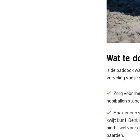
Wat te d
Is de paddock wat
verveling van je
Zorg voor mee
hooiballen stope
Maak er een s
kwijt kunt. Denk 
hierbij wel voor 
paarden.