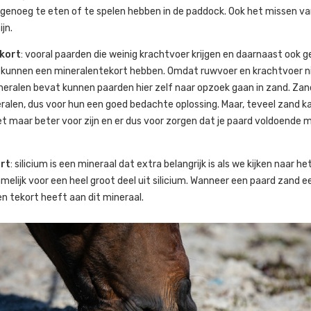
 genoeg te eten of te spelen hebben in de paddock. Ook het missen v
jn.
kort
: vooral paarden die weinig krachtvoer krijgen en daarnaast ook g
, kunnen een mineralentekort hebben. Omdat ruwvoer en krachtvoer n
neralen bevat kunnen paarden hier zelf naar opzoek gaan in zand. Za
eralen, dus voor hun een goed bedachte oplossing. Maar, teveel zand kan
t maar beter voor zijn en er dus voor zorgen dat je paard voldoende 
ort
: silicium is een mineraal dat extra belangrijk is als we kijken naar h
elijk voor een heel groot deel uit silicium. Wanneer een paard zand e
een tekort heeft aan dit mineraal.