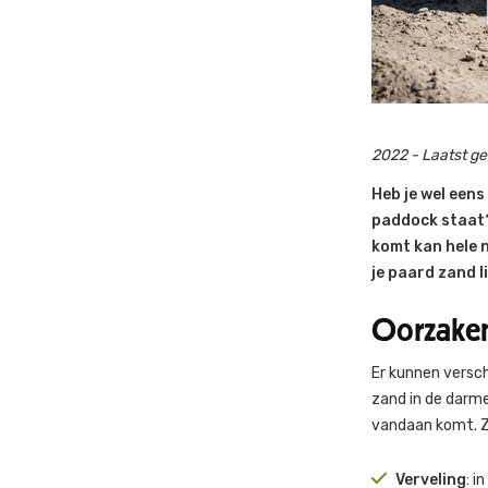
2022 - Laatst g
Heb je wel eens
paddock staat?
komt kan hele 
je paard zand li
Oorzaken
Er kunnen versc
zand in de darme
vandaan komt. Z
Verveling
: i