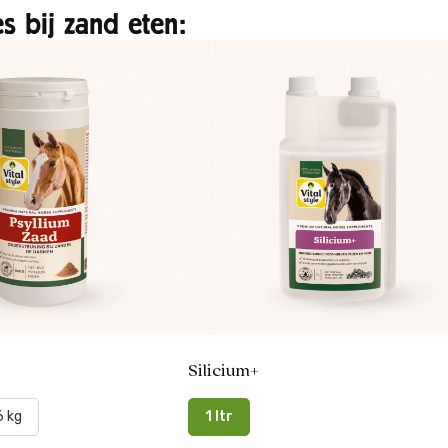
s bij zand eten:
Silicium+
6 kg
1 ltr