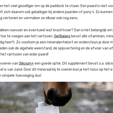
 het veel gezelliger om op de paddock te staan. Een paard is niet vo
lt zich daarom ook gelukkiger bij andere paarden of pony’s. Zo kunnen
ag vertonen en vermaken ze elkaar ook nog eens.
 alleen ruwvoer en eventueel wat krachtvoer? Dan is het belangrijk om
toe te voegen aan het rantsoen.
OerBalans
bevat alle vitaminen, min
dig heeft. Zo voorkom je een mineralentekort en ondersteun je door m
den ook de algehele weerstand, de spijsvertering en de afvoer van af
 het rantsoen van ieder paard!
ijvoeren van
Silicium+
een goede optie. Dit supplement bevat o.a. silic
 is van zand. Door dit mineraal bij te voeren kun je het risico op het
n simpele toevoeging dus!