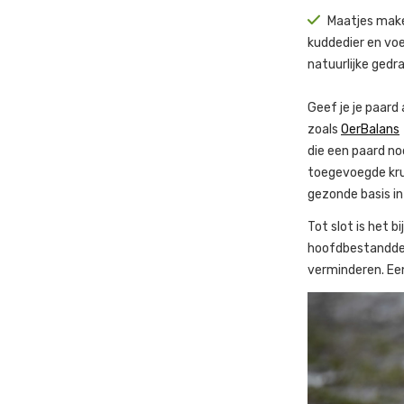
Maatjes maken
kuddedier en voe
natuurlijke gedr
Geef je je paard
zoals
OerBalans
die een paard no
toegevoegde krui
gezonde basis in
Tot slot is het b
hoofdbestanddeel
verminderen. Ee