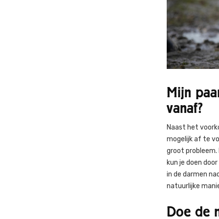
Mijn paa
vanaf?
Naast het voorko
mogelijk af te v
groot probleem.
kun je doen door
in de darmen na
natuurlijke manie
Doe de m