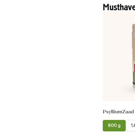
Musthave
PsylliumZaad
800 g
1,