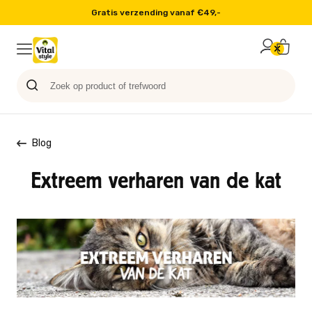
Gratis verzending vanaf €49,-
Probeer nu
Paard
Hond
Sale
Blog
Kat
Blog
Extreem verharen van de kat