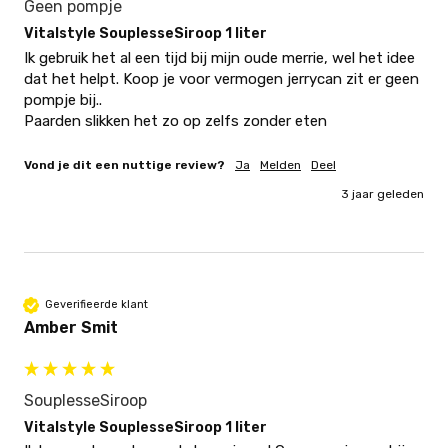
Geen pompje
Vitalstyle SouplesseSiroop 1 liter
Ik gebruik het al een tijd bij mijn oude merrie, wel het idee 
dat het helpt. Koop je voor vermogen jerrycan zit er geen 
pompje bij..

Paarden slikken het zo op zelfs zonder eten
Vond je dit een nuttige review?
Ja
Melden
Deel
3 jaar geleden
Geverifieerde klant
Amber Smit
SouplesseSiroop
Vitalstyle SouplesseSiroop 1 liter