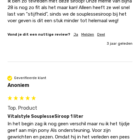
Ik ben zo tevreden met deze siroop! Onze merrie van bijna 
28 is nog zo fit als het maar kan! Alleen heeft ze wel snel 
last van “stijfheid”, sinds we de souplessesiroop bij het 
voer geven is dit een stuk minder tot helemaal weg!
Vond je dit een nuttige review?
Ja
Melden
Deel
3 jaar geleden
Geverifieerde klant
Anoniem
Top. Product
Vitalstyle SouplesseSiroop 1 liter
In het begin zag ik nog geen verschil maar nu ik het tijdje 
geef aan mijn pony Als ondersteuning. Voor zijn 
gewrichten en pezen. Omdat hij in het verleden een pees 