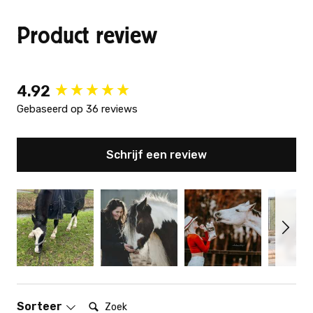
Product review
New content loaded
4.92
Gebaseerd op 36 reviews
Schrijf een review
Zoek:
Sorteer