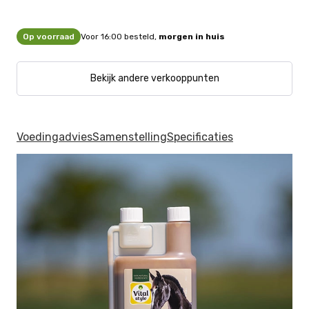
Op voorraad
Voor 16:00 besteld,
morgen in huis
Bekijk andere verkooppunten
Voedingadvies
Samenstelling
Specificaties