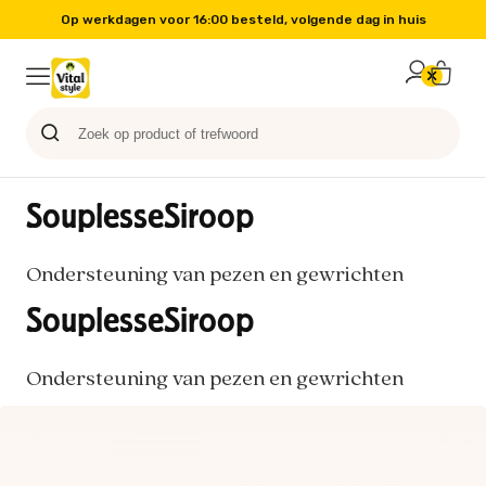
Op werkdagen voor 16:00 besteld, volgende dag in huis
Probeer nu
Paard
Hond
Sale
Blog
Kat
SouplesseSiroop
Ondersteuning van pezen en gewrichten
SouplesseSiroop
Ondersteuning van pezen en gewrichten