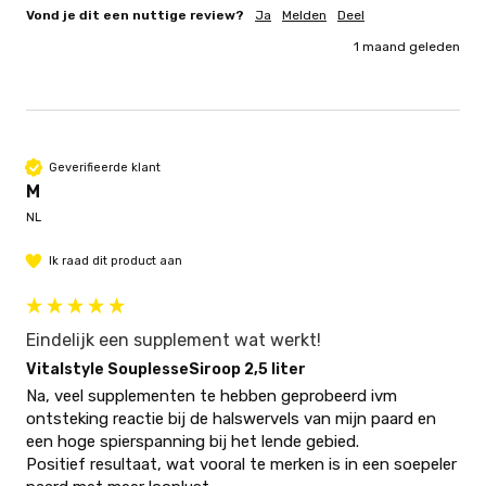
Vond je dit een nuttige review?
Ja
Melden
Deel
1 maand geleden
Geverifieerde klant
M
NL
Ik raad dit product aan
Eindelijk een supplement wat werkt!
Vitalstyle SouplesseSiroop 2,5 liter
Na, veel supplementen te hebben geprobeerd ivm 
ontsteking reactie bij de halswervels van mijn paard en 
een hoge spierspanning bij het lende gebied. 

Positief resultaat, wat vooral te merken is in een soepeler 