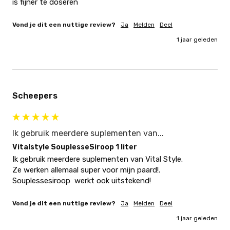
is fijner te doseren
Vond je dit een nuttige review?
Ja
Melden
Deel
1 jaar geleden
Scheepers
Ik gebruik meerdere suplementen van...
Vitalstyle SouplesseSiroop 1 liter
Ik gebruik meerdere suplementen van Vital Style.

Ze werken allemaal super voor mijn paard!.

Souplessesiroop  werkt ook uitstekend!
Vond je dit een nuttige review?
Ja
Melden
Deel
1 jaar geleden