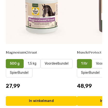
MagnesiumCitraat
MuscleProtect
500 g
1,5 kg
Voordeelbundel
1 ltr
Voordee
SpierBundel
SpierBundel
27,99
48,99
In winkelmand
In w