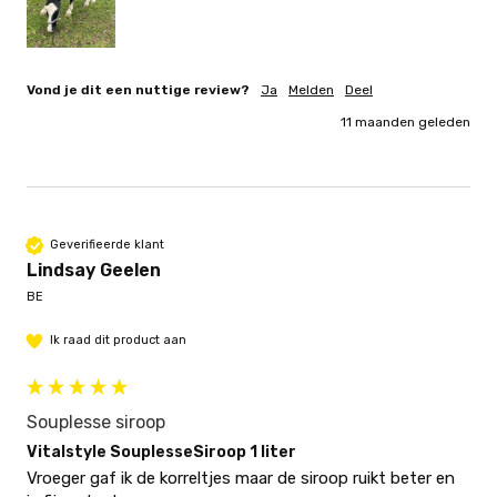
Vond je dit een nuttige review?
Ja
Melden
Deel
11 maanden geleden
Geverifieerde klant
Lindsay Geelen
BE
Ik raad dit product aan
Souplesse siroop
Vitalstyle SouplesseSiroop 1 liter
Vroeger gaf ik de korreltjes maar de siroop ruikt beter en 