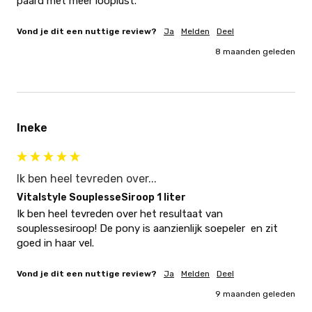
paard met meer looplust. 
Vond je dit een nuttige review?
Ja
Melden
Deel
8 maanden geleden
Ineke
Ik ben heel tevreden over...
Vitalstyle SouplesseSiroop 1 liter
Ik ben heel tevreden over het resultaat van 
souplessesiroop! De pony is aanzienlijk soepeler  en zit 
goed in haar vel. 
Vond je dit een nuttige review?
Ja
Melden
Deel
9 maanden geleden