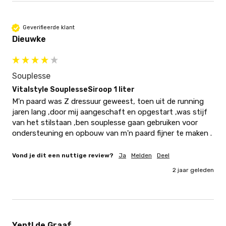
Geverifieerde klant
Dieuwke
Souplesse
Vitalstyle SouplesseSiroop 1 liter
M'n paard was Z dressuur geweest, toen uit de running 
jaren lang ,door mij aangeschaft en opgestart ,was stijf 
van het stilstaan ,ben souplesse gaan gebruiken voor 
ondersteuning en opbouw van m'n paard fijner te maken .
Vond je dit een nuttige review?
Ja
Melden
Deel
2 jaar geleden
Yentl de Graaf