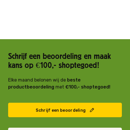
Schrijf een beoordeling en maak
kans op €100,- shoptegoed!
Elke maand belonen wij de
beste
productbeoordeling
met
€100,- shoptegoed!
Schrijf een beoordeling