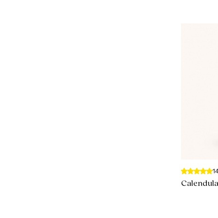
1
Calendul