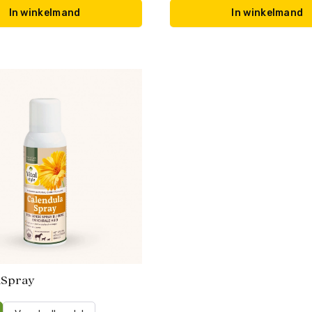
In winkelmand
In winkelmand
aSpray