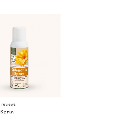
4 reviews
aSpray