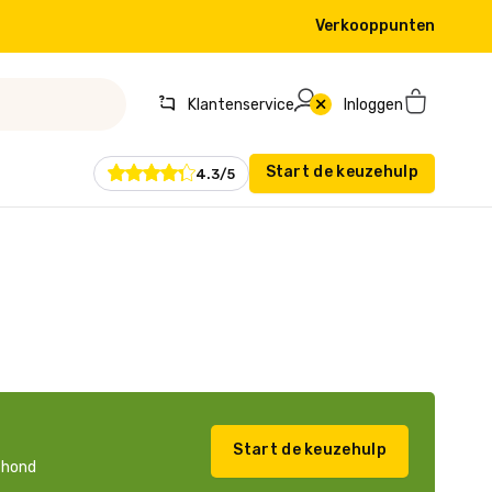
Verkooppunten
Klantenservice
Inloggen
Start de keuzehulp
4.3/5
Start de keuzehulp
w hond