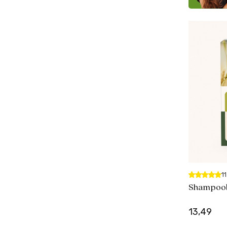
1
Shampoob
13,49