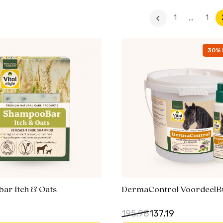
…
1
1
30% 
ar Itch & Oats
DermaControl VoordeelB
195,98
137,19