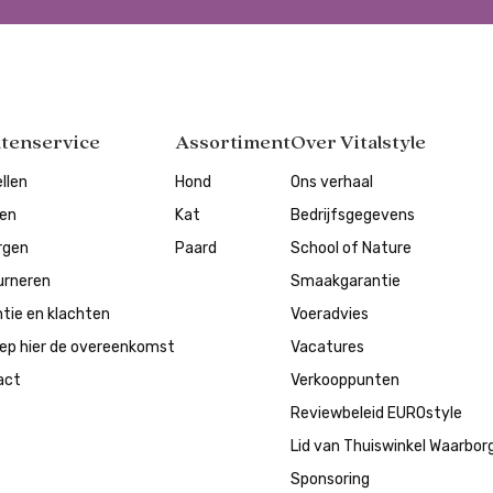
ntenservice
Assortiment
Over Vitalstyle
llen
Hond
Ons verhaal
len
Kat
Bedrijfsgegevens
rgen
Paard
School of Nature
urneren
Smaakgarantie
tie en klachten
Voeradvies
ep hier de overeenkomst
Vacatures
act
Verkooppunten
Reviewbeleid EUROstyle
Lid van Thuiswinkel Waarbor
Sponsoring