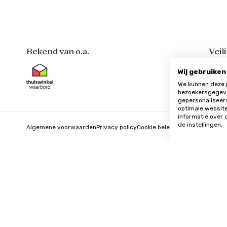
Bekend van o.a.
Veil
Wij gebruiken
We kunnen deze 
bezoekersgegeve
gepersonaliseer
optimale website
informatie over 
de instellingen.
Algemene voorwaarden
Privacy policy
Cookie beleid
Update cookie vo