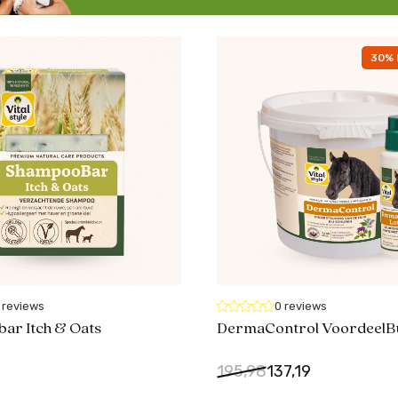
30% 
1 reviews
0 reviews
ar Itch & Oats
DermaControl VoordeelB
195,98
137,19