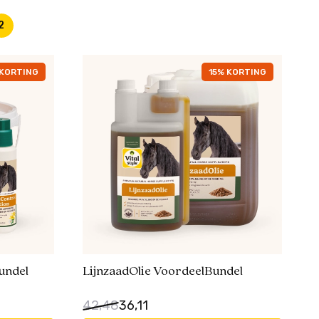
2
KORTING
15% KORTING
undel
LijnzaadOlie VoordeelBundel
42,48
36,11