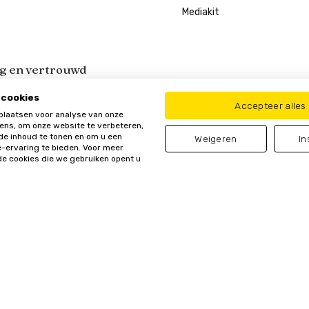
Mediakit
ig en vertrouwd
 cookies
Accepteer alles
plaatsen voor analyse van onze
ns, om onze website te verbeteren,
de inhoud te tonen en om u een
Weigeren
In
-ervaring te bieden. Voor meer
de cookies die we gebruiken opent u
orkeuren