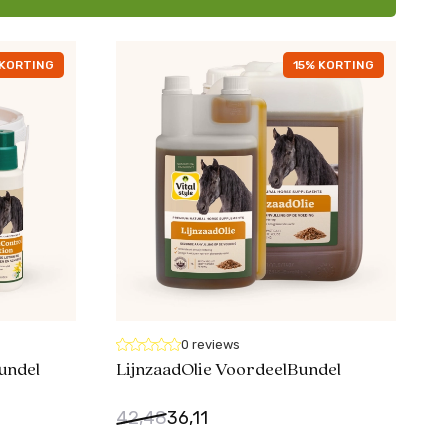
KORTING
15% KORTING
0 reviews
undel
LijnzaadOlie VoordeelBundel
42,48
36,11