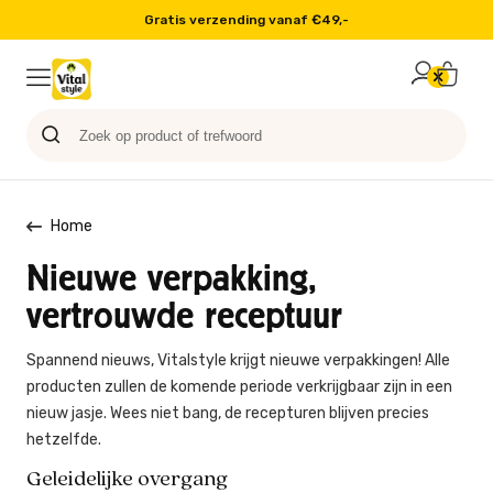
Gratis verzending vanaf €49,-
Probeer nu
Paard
Hond
Sale
Blog
Kat
Home
Nieuwe verpakking,
vertrouwde receptuur
Spannend nieuws, Vitalstyle krijgt nieuwe verpakkingen! Alle
producten zullen de komende periode verkrijgbaar zijn in een
nieuw jasje. Wees niet bang, de recepturen blijven precies
hetzelfde.
Geleidelijke overgang