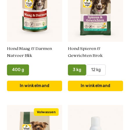
Hond Maag & Darmen
Hond Spieren &
Natvoer Blik
Gewrichten Brok
400 g
3 kg
12 kg
In winkelmand
In winkelmand
Volwassen