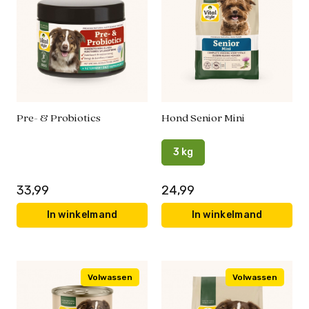
Pre- & Probiotics
Hond Senior Mini
3 kg
33,99
24,99
In winkelmand
In winkelmand
Volwassen
Volwassen