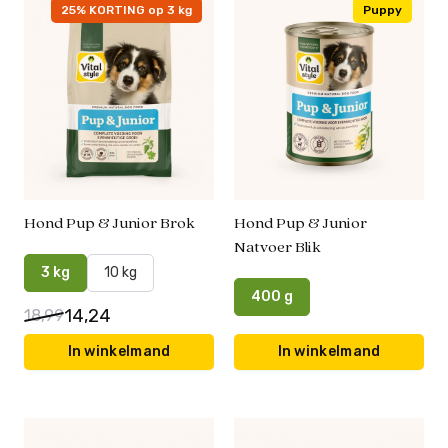
25% KORTING op 3 kg
Puppy
Hond Pup & Junior Brok
Hond Pup & Junior
Natvoer Blik
3 kg
10 kg
400 g
14,24
18,99
In winkelmand
In winkelmand