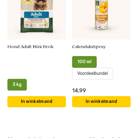
Hond Adult Mini Brok
CalendulaSpray
100 ml
Voordeelbundel
3 kg
14,99
In winkelmand
In winkelmand