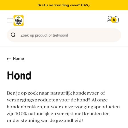
Gratis verzending vanaf €49,-
Probeer nu
Paard
Hond
Sale
Blog
Kat
Home
Hond
Ben je op zoek naar natuurlijk hondenvoer of
verzorgingsproducten voor de hond? Al onze
hondenbrokken, natvoer en verzorgingsproducten
zijn 100% natuurlijk en verrijkt met kruiden ter
ondersteuning van de gezondheid!