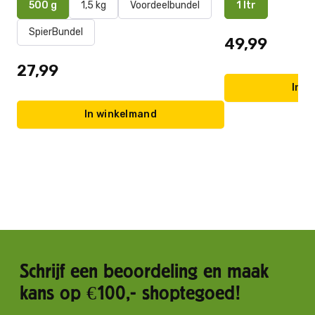
500 g
1,5 kg
Voordeelbundel
1 ltr
SpierBundel
49,99
27,99
In w
In winkelmand
Schrijf een beoordeling en maak
kans op €100,- shoptegoed!