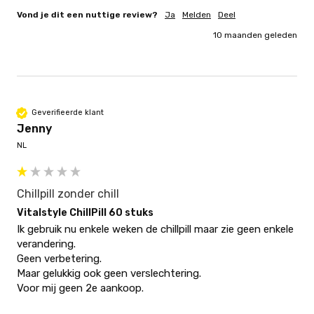
Vond je dit een nuttige review?
Ja
Melden
Deel
10 maanden geleden
Geverifieerde klant
Jenny
NL
Chillpill zonder chill
Vitalstyle ChillPill 60 stuks
Ik gebruik nu enkele weken de chillpill maar zie geen enkele 
verandering. 

Geen verbetering.  

Maar gelukkig ook geen verslechtering. 

Voor mij geen 2e aankoop. 