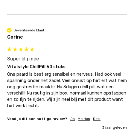
Geverifieerde klant
Corine
Super blij mee
Vitalstyle ChillPill 60 stuks
Ons paard is best erg sensibel en nerveus. Had ook veel 
spanning onder het zadel. Veel onrust op het erf wat hem 
nog gestrester maakte. Nu 3dagen chill pill, wat een 
verschil!!! Nu rsutig in zijn box, normaal kunnen opstappen 
en zo fijn te rijden. Wij zijn heel blij met dit product want 
het werkt echt.
Vond je dit een nuttige review?
Ja
Melden
Deel
3 jaar geleden