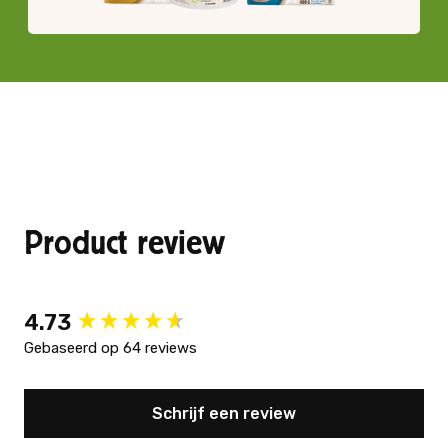
Product review
New content loaded
4.73
Gebaseerd op 64 reviews
Schrijf een review