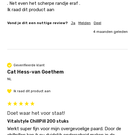
. Net even het scherpe randje eraf . 

Ik raad dit product aan 
Vond je dit een nuttige review?
Ja
Melden
Deel
4 maanden geleden
Geverifieerde klant
Cat Hess-van Goethem
NL
Ik raad dit product aan
Doet waar het voor staat!
Vitalstyle ChillPill 200 stuks
Werkt super fijn voor mijn overgevoelige paard. Door de 
chillpillen kan ik nu duidelijk onderscheid maken in de 