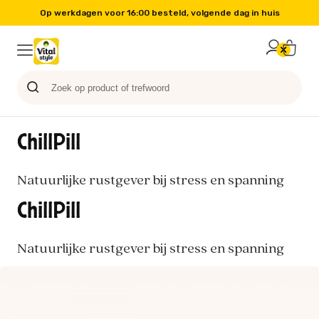
Op werkdagen voor 16:00 besteld, volgende dag in huis
Probeer nu
Paard
Hond
Sale
Blog
Kat
ChillPill
Natuurlijke rustgever bij stress en spanning
ChillPill
Natuurlijke rustgever bij stress en spanning