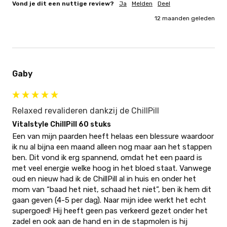
Vond je dit een nuttige review?
Ja
Melden
Deel
12 maanden geleden
Gaby
Relaxed revalideren dankzij de ChillPill
Vitalstyle ChillPill 60 stuks
Een van mijn paarden heeft helaas een blessure waardoor 
ik nu al bijna een maand alleen nog maar aan het stappen 
ben. Dit vond ik erg spannend, omdat het een paard is 
met veel energie welke hoog in het bloed staat. Vanwege 
oud en nieuw had ik de ChillPill al in huis en onder het 
mom van “baad het niet, schaad het niet”, ben ik hem dit 
gaan geven (4-5 per dag). Naar mijn idee werkt het echt 
supergoed! Hij heeft geen pas verkeerd gezet onder het 
zadel en ook aan de hand en in de stapmolen is hij 