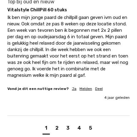
Top bij oud en nieuw
Vitalstyle ChillPill 60 stuks
Ik ben mijn jonge paard de chillpill gaan geven ivm oud en 
nieuw. Ook omdat ze pas 8 weken op deze locatie stond. 
Een week van tevoren ben ik begonnen met 2x 2 pillen 
per dag en op oudejaarsdag 6 in totaal geven. Mijn paard 
is gelukkig heel relaxed door de jaarwisseling gekomen 
dankzij de chillpill. In die week hebben we ook een 
buitenring gemaakt voor het eerst op het strand en toen 
was ze ook heel fijn om te rijden en relaxed, maar wel nog 
genoeg go. Ik voerde het in combinatie met de 
magnesium welke ik mijn paard al gaf.
Vond je dit een nuttige review?
Ja
Melden
Deel
4 jaar geleden
1
2
3
4
5