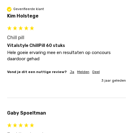
Geverifieerde klant
Kim Holstege
Chill pill
Vitalstyle ChillPill 60 stuks
Hele goeie ervaring mee en resultaten op concours 
daardoor gehad
Vond je dit een nuttige review?
Ja
Melden
Deel
3 jaar geleden
Gaby Spoeltman