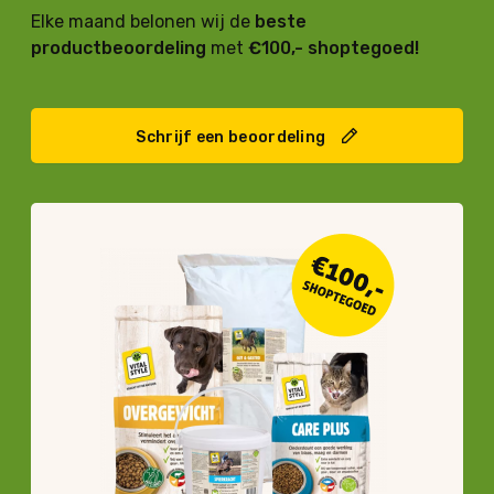
Elke maand belonen wij de
beste
productbeoordeling
met
€100,- shoptegoed!
Schrijf een beoordeling