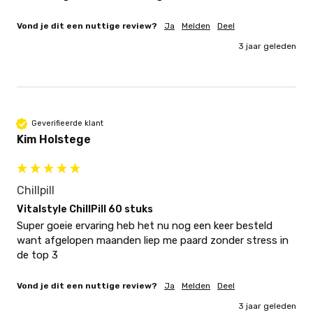
Vond je dit een nuttige review?
Ja
Melden
Deel
3 jaar geleden
Geverifieerde klant
Kim Holstege
Chillpill
Vitalstyle ChillPill 60 stuks
Super goeie ervaring heb het nu nog een keer besteld 
want afgelopen maanden liep me paard zonder stress in 
de top 3
Vond je dit een nuttige review?
Ja
Melden
Deel
3 jaar geleden