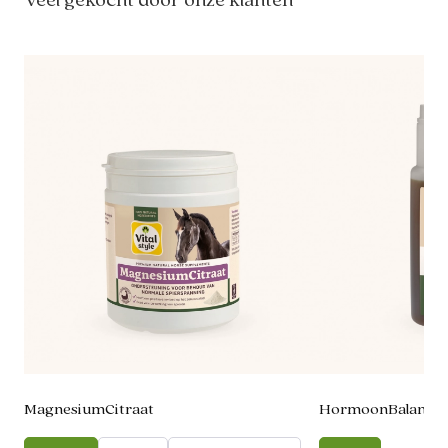
Veel gekocht door onze klanten
MagnesiumCitraat
HormoonBalans