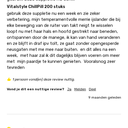
Vitalstyle ChillPill 200 stuks
gebruik deze suppletie nu een week en zie zeker 
verbetering, mijn temperamentvolle merrie ijslander die bij 
elke beweging van de ruiter van takt neigt te wisselen  
loopt nu met haar hals en hoofd gestrekt naar beneden, 
ontspannen door de manege, ik kan van hand veranderen 
en ze blijft in draf ipv tolt, ze gaat zonder opengesperde 
neusgaten met me mee naar buiten.  en dit alles na een 
week,  met haar zal ik dit dagelijks blijven voeren om meer 
met  mijn paardje te kunnen genieten.  Vooralsnog zeer 
tevreden 
1 persoon vond(en) deze review nuttig.
Vond je dit een nuttige review?
Ja
Melden
Deel
9 maanden geleden