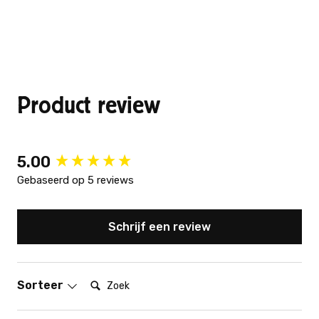
Product review
New content loaded
5.00
Gebaseerd op 5 reviews
Schrijf een review
Zoek:
Sorteer