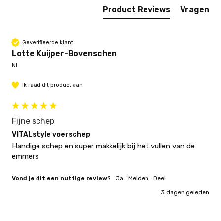
Product Reviews
Vragen
Geverifieerde klant
Lotte Kuijper-Bovenschen
NL
Ik raad dit product aan
Fijne schep
VITALstyle voerschep
Handige schep en super makkelijk bij het vullen van de 
emmers 
Vond je dit een nuttige review?
Ja
Melden
Deel
3 dagen geleden