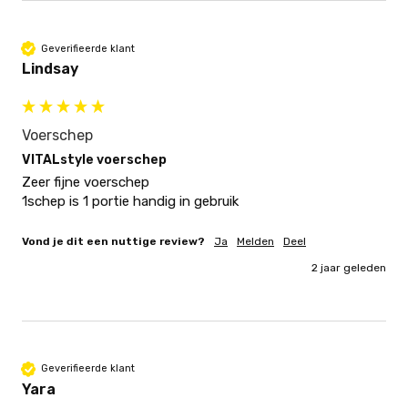
Geverifieerde klant
Lindsay
Voerschep
VITALstyle voerschep
Zeer fijne voerschep 

1schep is 1 portie handig in gebruik 
Vond je dit een nuttige review?
Ja
Melden
Deel
2 jaar geleden
Geverifieerde klant
Yara