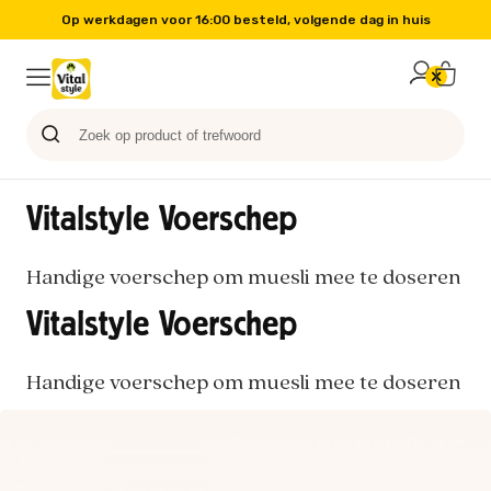
Op werkdagen voor 16:00 besteld, volgende dag in huis
Probeer nu
Paard
Hond
Sale
Blog
Kat
Vitalstyle Voerschep
Handige voerschep om muesli mee te doseren
Vitalstyle Voerschep
Handige voerschep om muesli mee te doseren