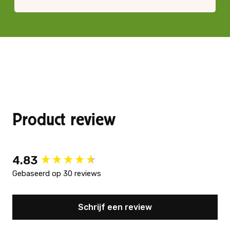
Product review
New content loaded
4.83
Gebaseerd op 30 reviews
Schrijf een review