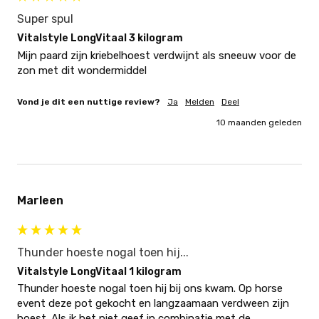
Super spul
Vitalstyle LongVitaal 3 kilogram
Mijn paard zijn kriebelhoest verdwijnt als sneeuw voor de 
zon met dit wondermiddel
Vond je dit een nuttige review?
Ja
Melden
Deel
10 maanden geleden
Marleen
Thunder hoeste nogal toen hij...
Vitalstyle LongVitaal 1 kilogram
Thunder hoeste nogal toen hij bij ons kwam. Op horse 
event deze pot gekocht en langzaamaan verdween zijn 
hoest. Als ik het niet geef in combinatie met de 