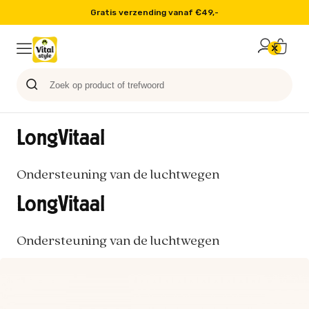
Gratis verzending vanaf €49,-
Probeer nu
Paard
Hond
Sale
Blog
Kat
LongVitaal
Ondersteuning van de luchtwegen
LongVitaal
Ondersteuning van de luchtwegen