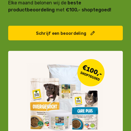
Elke maand belonen wij de
beste
productbeoordeling
met
€100,- shoptegoed!
Schrijf een beoordeling