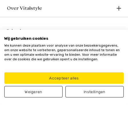
Over Vitalstyle
Bekend van o.a.
Wij gebruiken cookies
We kunnen deze plaatsen voor analyse van onze bezoekersgegevens,
om onze website te verbeteren, gepersonaliseerde inhoud te tonen en
om u een optimale website-ervaring te bieden. Voor meer informatie
over de cookies die we gebruiken opent u de instellingen.
Veilig en vertrouwd
Accepteer alles
Weigeren
Instellingen
Algemene
Privacy
Cookie
Update cookie
voorwaarden
policy
beleid
voorkeuren
© Vitalstyle 2025 - Alle genoemde prijzen zijn inclusief BTW
In winkelmand