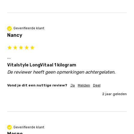
Geverifieerde klant
Nancy
...
Vitalstyle LongVitaal 1 kilogram
De reviewer heeft geen opmerkingen achtergelaten.
Vond je dit een nuttige review?
Ja
Melden
Deel
2 jaar geleden
Geverifieerde klant
Margo