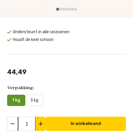
Ondersteunt in alle seizoenen
Houdt de keel schoon
44,49
Verpakking:
1 kg
3 kg
In winkelmand