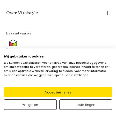
Over Vitalstyle
Bekend van o.a.
Wij gebruiken cookies
We kunnen deze plaatsen voor analyse van onze bezoekersgegevens,
Veilig en vertrouwd
om onze website te verbeteren, gepersonaliseerde inhoud te tonen en
om u een optimale website-ervaring te bieden. Voor meer informatie
over de cookies die we gebruiken opent u de instellingen.
Accepteer alles
Algemene
Privacy
Cookie
Update cookie
voorwaarden
policy
beleid
voorkeuren
Weigeren
Instellingen
© Vitalstyle 2025 - Alle genoemde prijzen zijn inclusief BTW