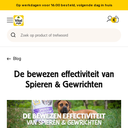
Binnen 14 dagen gratis retourneren
Probeer nu
Paard
Hond
Sale
Blog
Kat
Blog
De bewezen effectiviteit van
Spieren & Gewrichten