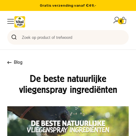
Gratis verzending vanaf €49,-
Probeer nu
Paard
Hond
Sale
Blog
Kat
Blog
De beste natuurlijke
vliegenspray ingrediënten